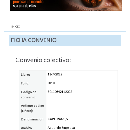
AQUÍ:
INICIO
FICHA CONVENIO
Convenio colectivo:
11/7/2022
Libro:
0110
Folio:
30110842112022
Codigo de
convenio:
Antiguo codigo
(N/Ref):
CAPITRANS,S.L.
Denominacion:
Acuerdo Empresa
Ambito