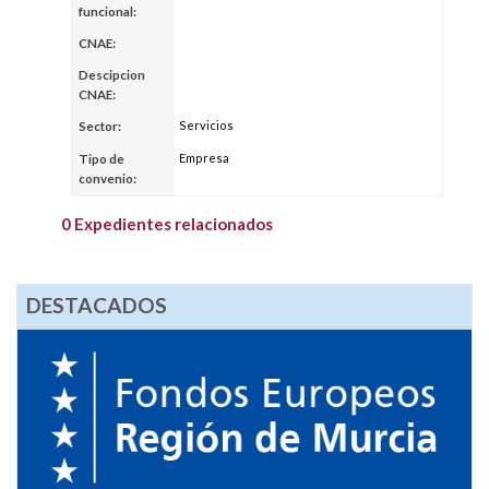
funcional:
CNAE:
Descipcion
CNAE:
Servicios
Sector:
Empresa
Tipo de
convenio:
0 Expedientes relacionados
DESTACADOS