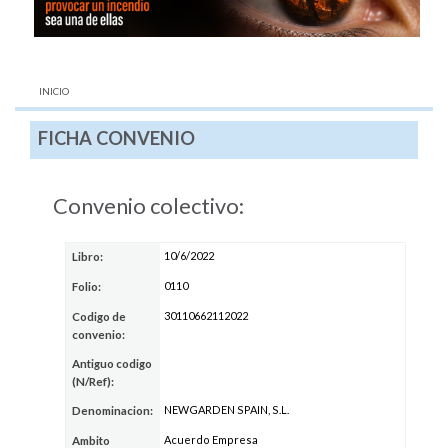
AQUÍ:
INICIO
FICHA CONVENIO
Convenio colectivo:
10/6/2022
Libro:
0110
Folio:
30110662112022
Codigo de
convenio:
Antiguo codigo
(N/Ref):
NEWGARDEN SPAIN, S.L.
Denominacion:
Acuerdo Empresa
Ambito