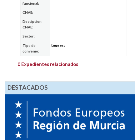
funcional:
CNAE:
Descipcion
CNAE:
-
Sector:
Empresa
Tipo de
convenio:
0 Expedientes relacionados
DESTACADOS