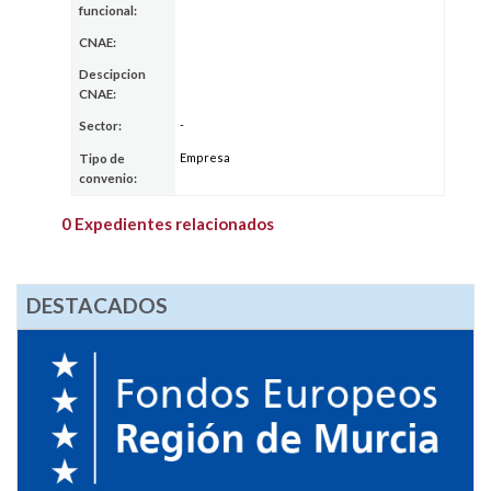
funcional:
CNAE:
Descipcion
CNAE:
-
Sector:
Empresa
Tipo de
convenio:
0 Expedientes relacionados
DESTACADOS