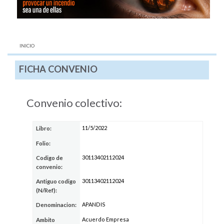
AQUÍ:
INICIO
FICHA CONVENIO
Convenio colectivo:
11/5/2022
Libro:
Folio:
30113402112024
Codigo de
convenio:
30113402112024
Antiguo codigo
(N/Ref):
APANDIS
Denominacion:
Acuerdo Empresa
Ambito