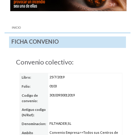
AQUÍ:
INICIO
FICHA CONVENIO
Convenio colectivo:
25/7/2019
Libro:
0103
Folio:
30103930012019
Codigo de
convenio:
Antiguo codigo
(N/Ref):
FILTHADER,SL
Denominacion:
Convenio Empresa>>Todos sus Centros de
Ambito