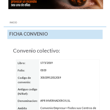
AQUÍ:
INICIO
FICHA CONVENIO
Convenio colectivo:
17/5/2019
Libro:
0103
Folio:
30103912012019
Codigo de
convenio:
Antiguo codigo
(N/Ref):
APR INVERNADEROS,SL
Denominacion:
Convenio Empresa>>Todos sus Centros de
Ambito