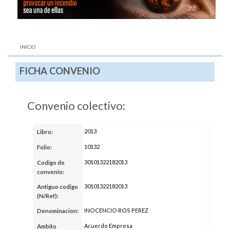
AQUÍ:
INICIO
FICHA CONVENIO
Convenio colectivo:
2013
Libro:
10132
Folio:
30101322182013
Codigo de
convenio:
30101322182013
Antiguo codigo
(N/Ref):
INOCENCIO ROS PEREZ
Denominacion:
Acuerdo Empresa
Ambito