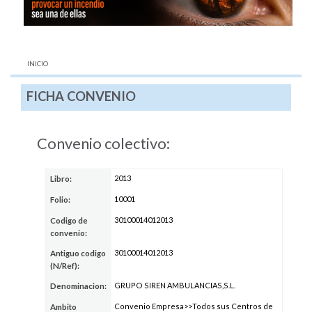
AQUÍ:
INICIO
FICHA CONVENIO
Convenio colectivo:
2013
Libro:
10001
Folio:
30100014012013
Codigo de
convenio:
30100014012013
Antiguo codigo
(N/Ref):
GRUPO SIREN AMBULANCIAS,S.L.
Denominacion:
Convenio Empresa>>Todos sus Centros de
Ambito