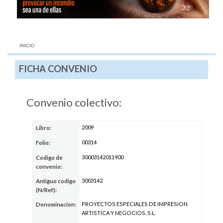
AQUÍ:
INICIO
FICHA CONVENIO
Convenio colectivo:
2009
Libro:
00314
Folio:
30003142011900
Codigo de
convenio:
3003142
Antiguo codigo
(N/Ref):
PROYECTOS ESPECIALES DE IMPRESION
Denominacion:
ARTISTICA Y NEGOCIOS, S.L.