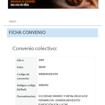
AQUÍ:
INICIO
FICHA CONVENIO
Convenio colectivo:
2007
Libro:
00149
Folio:
30001492011991
Codigo de
convenio:
3001492
Antiguo codigo
(N/Ref):
SOCIEDAD MINERO Y METALÚRGICA DE
Denominacion:
PEÑARROYA - ESPAÑA (ADHESIÓN
FUNDICIÓN STA. LUCÍA)