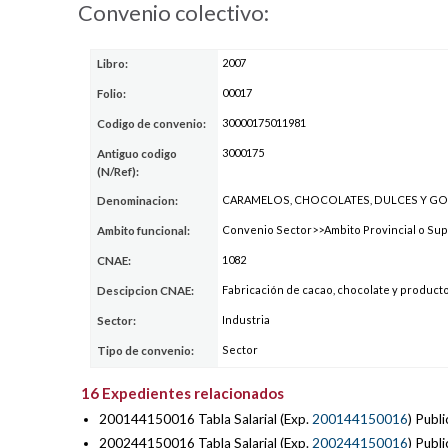
Convenio colectivo:
2007
Libro:
00017
Folio:
30000175011981
Codigo de convenio:
3000175
Antiguo codigo
(N/Ref):
CARAMELOS, CHOCOLATES, DULCES Y GO
Denominacion:
Convenio Sector>>Ambito Provincial o Sup
Ambito funcional:
1082
CNAE:
Fabricación de cacao, chocolate y producto
Descipcion CNAE:
Industria
Sector:
Sector
Tipo de convenio:
16 Expedientes relacionados
200144150016 Tabla Salarial (Exp.
200144150016
) Pub
200244150016 Tabla Salarial (Exp.
200244150016
) Pub