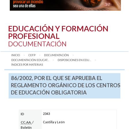
EDUCACIÓN Y FORMACIÓN
PROFESIONAL
DOCUMENTACIÓN
INICIO
CEFP
DOCUMENTACIÓN
DOCUMENTACIÓN EDUCAT...
DISPOSICIONES EN EDU...
AQUÍ:
ÍNDICES POR MATERIAS
86/2002, POR EL QUE SE APRUEBA EL
REGLAMENTO ORGÁNICO DE LOS CENTROS
DE EDUCACIÓN OBLIGATORIA
2343
ID
Castilla y León
CC.AA.
/
Boletín