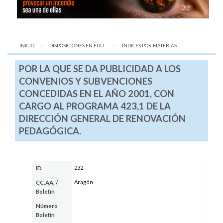
INICIO
DISPOSICIONES EN EDU...
AQUÍ:
ÍNDICES POR MATERIAS
POR LA QUE SE DA PUBLICIDAD A LOS
CONVENIOS Y SUBVENCIONES
CONCEDIDAS EN EL AÑO 2001, CON
CARGO AL PROGRAMA 423,1 DE LA
DIRECCIÓN GENERAL DE RENOVACIÓN
PEDAGÓGICA.
232
ID
Aragón
CC.AA.
/
Boletín
Número
Boletín