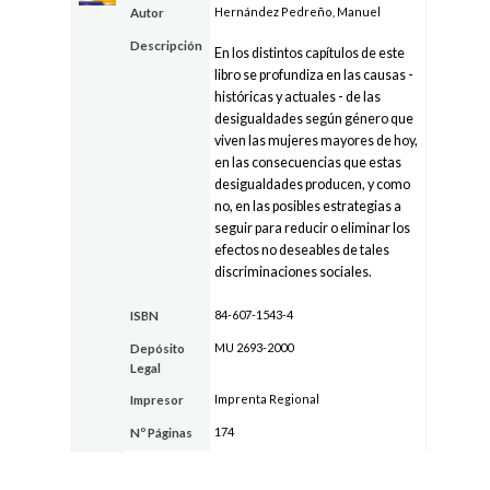
Hernández Pedreño, Manuel
Autor
Descripción
En los distintos capítulos de este
libro se profundiza en las causas -
históricas y actuales - de las
desigualdades según género que
viven las mujeres mayores de hoy,
en las consecuencias que estas
desigualdades producen, y como
no, en las posibles estrategias a
seguir para reducir o eliminar los
efectos no deseables de tales
discriminaciones sociales.
84-607-1543-4
ISBN
MU 2693-2000
Depósito
Legal
Imprenta Regional
Impresor
174
Nº Páginas