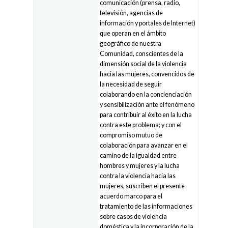
comunicación (prensa, radio,
televisión, agencias de
información y portales de Internet)
que operan en el ámbito
geográfico de nuestra
Comunidad, conscientes de la
dimensión social de la violencia
hacia las mujeres, convencidos de
la necesidad de seguir
colaborando en la concienciación
y sensibilización ante el fenómeno
para contribuir al éxito en la lucha
contra este problema; y con el
compromiso mutuo de
colaboración para avanzar en el
camino de la igualdad entre
hombres y mujeres y la lucha
contra la violencia hacia las
mujeres, suscriben el presente
acuerdo marco para el
tratamiento de las informaciones
sobre casos de violencia
doméstica y la incorporación de la