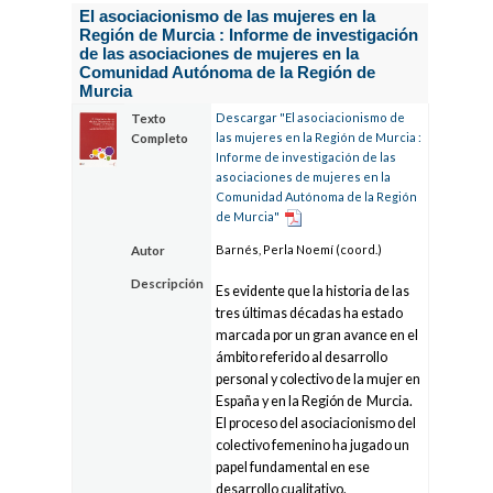
El asociacionismo de las mujeres en la
Región de Murcia : Informe de investigación
de las asociaciones de mujeres en la
Comunidad Autónoma de la Región de
Murcia
Descargar "El asociacionismo de
Texto
las mujeres en la Región de Murcia :
Completo
Informe de investigación de las
asociaciones de mujeres en la
Comunidad Autónoma de la Región
de Murcia"
Barnés, Perla Noemí (coord.)
Autor
Descripción
Es evidente que la historia de las
tres últimas décadas ha estado
marcada por un gran avance en el
ámbito referido al desarrollo
personal y colectivo de la mujer en
España y en la Región de Murcia.
El proceso del asociacionismo del
colectivo femenino ha jugado un
papel fundamental en ese
desarrollo cualitativo.