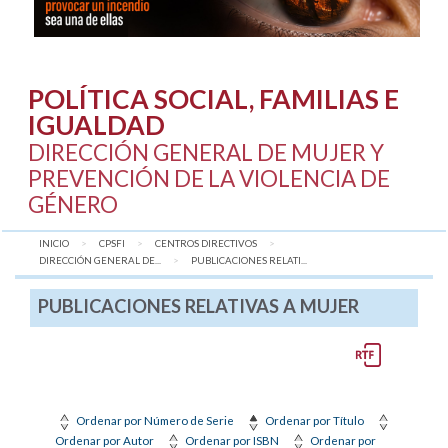
POLÍTICA SOCIAL, FAMILIAS E
IGUALDAD
DIRECCIÓN GENERAL DE MUJER Y
PREVENCIÓN DE LA VIOLENCIA DE
GÉNERO
INICIO
CPSFI
CENTROS DIRECTIVOS
DIRECCIÓN GENERAL DE...
AQUÍ:
PUBLICACIONES RELATI...
PUBLICACIONES RELATIVAS A MUJER
Ordenar por Número de Serie
Ordenar por Título
Ordenar por Autor
Ordenar por ISBN
Ordenar por