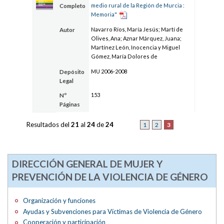
medio rural de la Región de Murcia :
Completo
Memoria"
Navarro Ríos, María Jesús; Martí de
Autor
Olives, Ana; Aznar Márquez, Juana;
Martínez León, Inocencia y Miguel
Gómez, María Dolores de
MU 2006-2008
Depósito
Legal
153
Nº
Páginas
Resultados del
21
al
24
de
24
3
1
2
DIRECCIÓN GENERAL DE MUJER Y
PREVENCIÓN DE LA VIOLENCIA DE GÉNERO
Organización y funciones
Ayudas y Subvenciones para Víctimas de Violencia de Género
Cooperación y participación