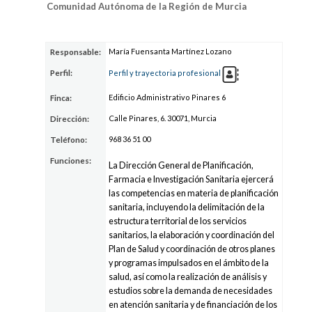
Comunidad Autónoma de la Región de Murcia
María Fuensanta Martínez Lozano
Responsable:
Perfil:
Perfil y trayectoria profesional
Edificio Administrativo Pinares 6
Finca:
Calle Pinares, 6. 30071, Murcia
Dirección:
968 36
51 0
0
Teléfono:
Funciones:
La Dirección General de Planificación,
Farmacia e Investigación Sanitaria ejercerá
las competencias en materia de planificación
sanitaria, incluyendo la delimitación de la
estructura territorial de los servicios
sanitarios, la elaboración y coordinación del
Plan de Salud y coordinación de otros planes
y programas impulsados en el ámbito de la
salud, así como la realización de análisis y
estudios sobre la demanda de necesidades
en atención sanitaria y de financiación de los