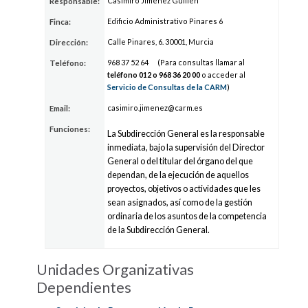
Casimiro Jiménez Guillén
Responsable:
Edificio Administrativo Pinares 6
Finca:
Calle Pinares, 6. 30001, Murcia
Dirección:
968 3
7
52
64
(Para consultas llamar al
Teléfono:
teléfono 012 o 968 3
6
20
00
o acceder al
Servicio de Consultas de la CARM
)
ca
simiro.jim
enez@car
m.es
Email:
Funciones:
La Subdirección General es la responsable
inmediata, bajo la supervisión del Director
General o del titular del órgano del que
dependan, de la ejecución de aquellos
proyectos, objetivos o actividades que les
sean asignados, así como de la gestión
ordinaria de los asuntos de la competencia
de la Subdirección General.
Unidades Organizativas
Dependientes