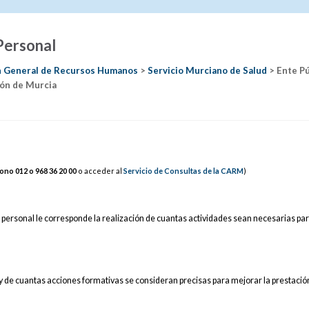
 Personal
n General de Recursos Humanos
>
Servicio Murciano de Salud
> Ente Pú
ón de Murcia
fono 012 o 968
36
20
00
o acceder al
Servicio de Consultas de la CARM
)
de personal le corresponde la realización de cuantas actividades sean necesarias pa
 y de cuantas acciones formativas se consideran precisas para mejorar la prestación