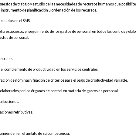
e puestos de trabajo y estudio de las necesidades de recursos humanos que posibilite
ro instrumento de planificación u ordenación de los recursos.
nculadas en el SMS.
del presupuesto; el seguimiento de los gastos de personal en todos los centros y ela
astos de personal.
entrales.
 del complemento de productividad en los servicios centrales.
ración de nóminas y fijación de criterios para el pago de productividad variable.
s elaborados por los órganos de control en materia de gastos de personal.
tribuciones.
aciones retributivas.
comienden en el ámbito de su competencia.