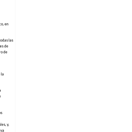
co, en
todas las
nes de
ro de
 la
a
e
os
es, y,
uya