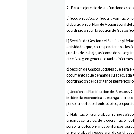
2.- Para el ejercicio de sus funciones con
a) Sección de Acción Social y Formación 
elaboración del Plan de Acción Social del 
coordinación con la Sección de Gastos Soc
b) Sección de Gestión de Plantillas y Rel
actividades que, correspondiendo a los ór
puestos de trabajo, así como de su seguim
efectivos y, en general, cuantos informes
c) Sección de Gastos Sociales que será el
documentos que demande su adecuada gesti
coordinación de los órganos periféricos 
d) Sección de Planificación de Puestos y 
incidencia económica que tenga la creació
personal de todo el ente público, proporc
e) Habilitación General, con rango de Sec
órganos centrales, de la coordinación de 
personal de los órganos periféricos, así c
en general, de la expedición de certifica