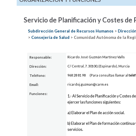
Servicio de Planificación y Costes de
Subdirección General de Recursos Humanos
>
Direcció
>
Consejería de Salud
> Comunidad Autónoma de la Regi
Ricardo José Guzmán Martínez-Valls
Responsable:
C/ Central, 7. 30100, (Espinardo), Murcia
Dirección:
968
28
81
98
(Para consultas llamar al
telé
Teléfono:
ricardo
j.gu
zman@ca
rm.es
Email:
Funciones:
1.- Al Servicio de Planificación y Costes 
ejercer las funciones siguientes:
a) Elaborar el Plan de acción social.
b) Elaborar el Plan de formación continua
servicios.