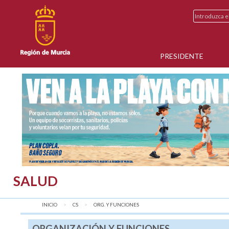
PRESIDENTE
SALUD
INICIO
CS
AQUÍ:
ORG. Y FUNCIONES
ORGANIZACIÓN Y FUNCIONES