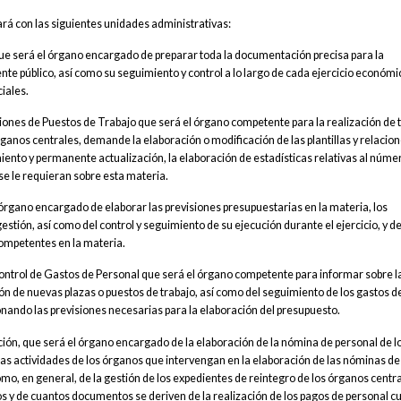
tará con las siguientes unidades administrativas:
que será el órgano encargado de preparar toda la documentación precisa para la
ente público, así como su seguimiento y control a lo largo de cada ejercicio económi
iales.
aciones de Puestos de Trabajo que será el órgano competente para la realización de 
ganos centrales, demande la elaboración o modificación de las plantillas y relacio
iento y permanente actualización, la elaboración de estadísticas relativas al núme
 se le requieran sobre esta materia.
 órgano encargado de elaborar las previsiones presupuestarias en la materia, los
ón, así como del control y seguimiento de su ejecución durante el ejercicio, y de
competentes en la materia.
Control de Gastos de Personal que será el órgano competente para informar sobre l
n de nuevas plazas o puestos de trabajo, así como del seguimiento de los gastos d
ionando las previsiones necesarias para la elaboración del presupuesto.
ción, que será el órgano encargado de la elaboración de la nómina de personal de l
las actividades de los órganos que intervengan en la elaboración de las nóminas de
omo, en general, de la gestión de los expedientes de reintegro de los órganos central
dos y de cuantos documentos se deriven de la realización de los pagos de personal c