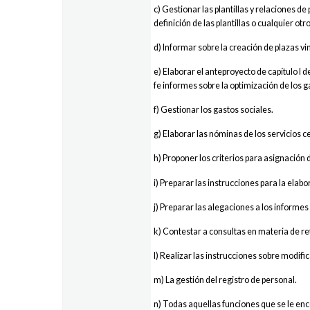
c) Gestionar las plantillas y relaciones d
definición de las plantillas o cualquier ot
d) Informar sobre la creación de plazas vi
e) Elaborar el anteproyecto de capítulo I 
fe informes sobre la optimización de los g
f) Gestionar los gastos sociales.
g) Elaborar las nóminas de los servicios c
h) Proponer los criterios para asignación
i) Preparar las instrucciones para la elabo
j) Preparar las alegaciones a los informe
k) Contestar a consultas en materia de re
l) Realizar las instrucciones sobre modific
m) La gestión del registro de personal.
n) Todas aquellas funciones que se le en