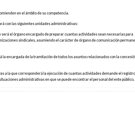
comienden en el ámbito de su competencia.
tará con las siguientes unidades administrativas:
ue será el órgano encargado de preparar cuantas actividades sean necesarias para
ganizaciones sindicales, asumiendo el carácter de órgano de comunicación perman
á la encargada de la tramitación de todos los asuntos relacionados con la concesió
vas a la que corresponderá la ejecución de cuantas actividades demande el registro
situaciones administrativas en que se puede encontrar el personal del ente público.