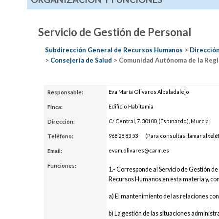
Servicio de Gestión de Personal
Subdirección General de Recursos Humanos
>
Direcció
>
Consejería de Salud
> Comunidad Autónoma de la Regi
Eva María Olivares Albaladalejo
Responsable:
Edificio Habitamia
Finca:
C/ Central, 7. 30100, (Espinardo), Murcia
Dirección:
968
28
83
53
(Para consultas llamar al
telé
Teléfono:
evam.oli
va
res@carm
.es
Email:
Funciones:
1.- Corresponde al Servicio de Gestión de 
Recursos Humanos en esta materia y, con
a) El mantenimiento de las relaciones con
b) La gestión de las situaciones administr