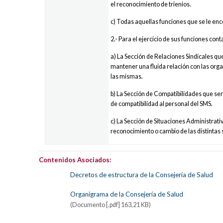
el reconocimiento de trienios.
c) Todas aquellas funciones que se le en
2.- Para el ejercicio de sus funciones con
a) La Sección de Relaciones Sindicales q
mantener una fluida relación con las or
las mismas.
b) La Sección de Compatibilidades que ser
de compatibilidad al personal del SMS.
c) La Sección de Situaciones Administrati
reconocimiento o cambio de las distintas 
Contenidos Asociados:
Decretos de estructura de la Consejería de Salud
Organigrama de la Consejería de Salud
(Documento [.pdf] 163,21 KB)