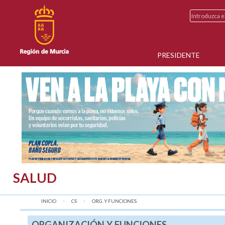
PRESIDENTE
SALUD
INICIO
CS
AQUÍ:
ORG. Y FUNCIONES
ORGANIZACIÓN Y FUNCIONES