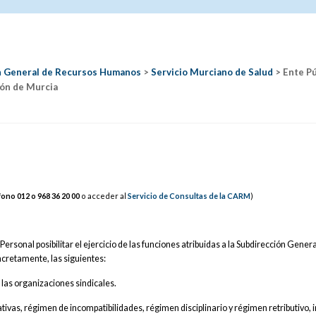
n General de Recursos Humanos
>
Servicio Murciano de Salud
> Ente Pú
ón de Murcia
fono 012 o 968
36
2
0 00
o acceder al
Servicio de Consultas de la CARM
)
Personal posibilitar el ejercicio de las funciones atribuidas a la Subdirección Gener
cretamente, las siguientes:
 las organizaciones sindicales.
ativas, régimen de incompatibilidades, régimen disciplinario y régimen retributivo, 