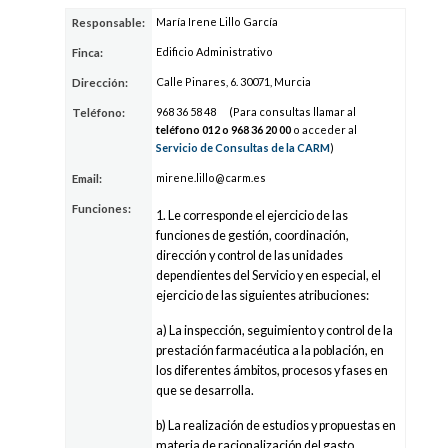
María Irene Lillo García
Responsable:
Edificio Administrativo
Finca:
Calle Pinares, 6. 30071, Murcia
Dirección:
96
8 36
58 4
8
(Para consultas llamar al
Teléfono:
teléfono 012 o 96
8 36
20 0
0
o acceder al
Servicio de Consultas de la CARM
)
mirene
.lil
lo@c
arm.es
Email:
Funciones:
1. Le corresponde el ejercicio de las
funciones de gestión, coordinación,
dirección y control de las unidades
dependientes del Servicio y en especial, el
ejercicio de las siguientes atribuciones:
a) La inspección, seguimiento y control de la
prestación farmacéutica a la población, en
los diferentes ámbitos, procesos y fases en
que se desarrolla.
b) La realización de estudios y propuestas en
materia de racionalización del gasto