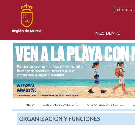
PRESIDENTE
INICIO
GOBIERNO Y CONSEJERÍ...
ORGANIZACIÓN Y FUNCI...
A
C
ORGANIZACIÓN Y FUNCIONES