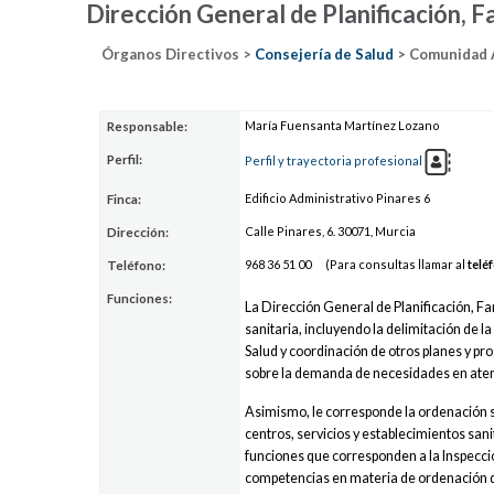
Dirección General de Planificación, F
Órganos Directivos >
Consejería de Salud
> Comunidad A
María Fuensanta Martínez Lozano
Responsable:
Perfil:
Perfil y trayectoria profesional
Edificio Administrativo Pinares 6
Finca:
Calle Pinares, 6. 30071, Murcia
Dirección:
968
36
5
1 00
(Para consultas llamar al
telé
Teléfono:
Funciones:
La Dirección General de Planificación, Fa
sanitaria, incluyendo la delimitación de la
Salud y coordinación de otros planes y pro
sobre la demanda de necesidades en atenci
Asimismo, le corresponde la ordenación san
centros, servicios y establecimientos sanit
funciones que corresponden a la Inspecció
competencias en materia de ordenación de 