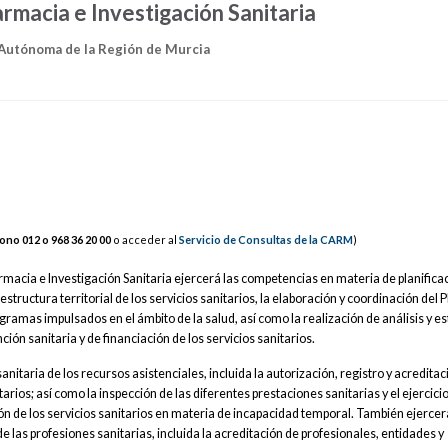
armacia e Investigación Sanitaria
utónoma de la Región de Murcia
fono 012 o 968
36
2
0 00
o acceder al
Servicio de Consultas de la CARM
)
rmacia e Investigación Sanitaria ejercerá las competencias en materia de planifica
 estructura territorial de los servicios sanitarios, la elaboración y coordinación del 
gramas impulsados en el ámbito de la salud, así como la realización de análisis y e
ón sanitaria y de financiación de los servicios sanitarios.
itaria de los recursos asistenciales, incluida la autorización, registro y acreditac
arios; así como la inspección de las diferentes prestaciones sanitarias y el ejercicio
n de los servicios sanitarios en materia de incapacidad temporal. También ejercer
las profesiones sanitarias, incluida la acreditación de profesionales, entidades y