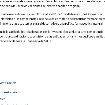
 las relaciones de apoyo, cooperación y colaboración con corporaciones locales, c
ciaciones de usuarios y pacientes del sistema sanitario regional.
ción farmacéutica en desarrollo de la Ley 3/1997, de 28 de mayo, de Ordenación
l ejercicio de las competencias de ejecución en materia de productos farmacéuticos
nación de las estrategias para el desarrollo de una política farmacéutica integral.
 de las actividades relacionadas con la investigación sanitaria cuya competencia
 como la coordinación y supervisión de las entidades, organismos públicos e institu
tario vinculados a la Consejería de Salud.
s
vestigación
 Sanitarias
ales