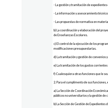
- La gestión y tramitación de expedientes
- La información y asesoramiento técnico
- Las propuestas de normativa en materia
b) La coordinación y elaboración del pro
de Enseñanzas Escolares.
c) El control de la ejecución de los pro
modificaciones presupuestarias.
d) La tramitación y gestión de convenios 
e) La tramitación de los gastos corriente
f) Cualesquiera otras funciones que le 
2. Para el cumplimento de sus funciones, 
a) La Sección de Coordinación Económica 
públicos no universitarios y la gestión de
b) La Sección de Gestión de Expedientes d