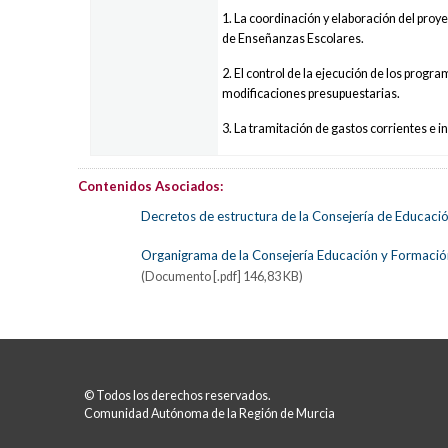
1. La coordinación y elaboración del pro
de Enseñanzas Escolares.
2. El control de la ejecución de los pro
modificaciones presupuestarias.
3. La tramitación de gastos corrientes e 
Contenidos Asociados:
Decretos de estructura de la Consejería de Educaci
Organigrama de la Consejería Educación y Formació
(Documento [.pdf] 146,83 KB)
© Todos los derechos reservados.
Comunidad Autónoma de la Región de Murcia