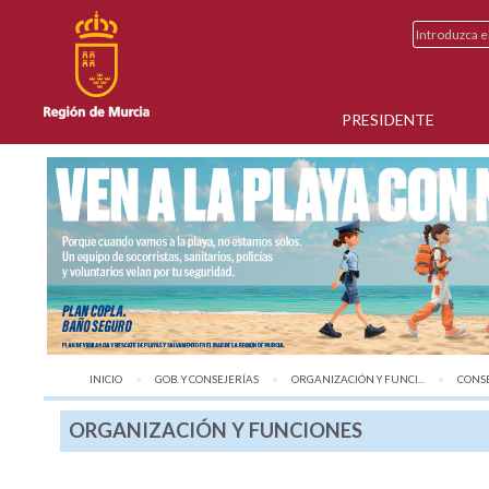
PRESIDENTE
INICIO
GOB. Y CONSEJERÍAS
ORGANIZACIÓN Y FUNCI...
AQUÍ:
CONSE
ORGANIZACIÓN Y FUNCIONES