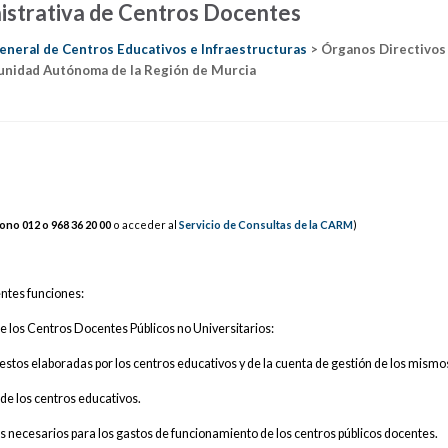
istrativa de Centros Docentes
eneral de Centros Educativos e Infraestructuras
> Órganos Directivos
nidad Autónoma de la Región de Murcia
fono 012 o
968 36
20
00
o acceder al
Servicio de Consultas de la CARM
)
ientes funciones:
e los Centros Docentes Públicos no Universitarios:
uestos elaboradas por los centros educativos y de la cuenta de gestión de los mismo
 de los centros educativos.
tos necesarios para los gastos de funcionamiento de los centros públicos docentes.