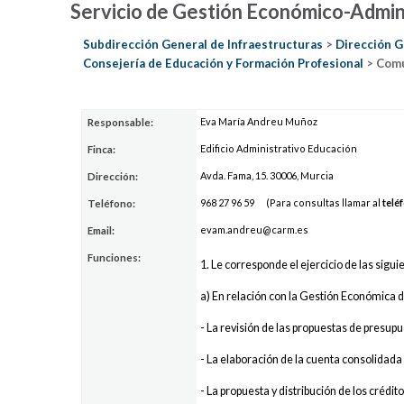
Servicio de Gestión Económico-Admin
Subdirección General de Infraestructuras
>
Dirección G
Consejería de Educación y Formación Profesional
> Comu
Eva María Andreu Muñoz
Responsable:
Edificio Administrativo Educación
Finca:
Avda. Fama, 15. 30006, Murcia
Dirección:
968 27
96
59
(Para consultas llamar al
telé
Teléfono:
e
vam.andr
e
u@carm.es
Email:
Funciones:
1. Le corresponde el ejercicio de las sigu
a) En relación con la Gestión Económica d
- La revisión de las propuestas de presup
- La elaboración de la cuenta consolidada
- La propuesta y distribución de los crédi