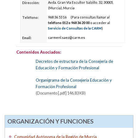
Avda. Gran Vía Escultor Salzillo. 32. 30005,
Dirección:
(Murcia), Murcia
968 36
53 1
6
(Para consultas llamar al
Teléfono:
teléfono 012 o 968 36
20 0
0
o acceder al
Servicio de Consultas de la CARM
)
car
menl.sa
ez@
carm.es
Email:
Contenidos Asociados:
Decretos de estructura de la Consejería de
Educación y Formación Profesional
Organigrama de la Consejería Educación y
Formación Profesional
(Documento [.pdf] 146,83 KB)
ORGANIZACIÓN Y FUNCIONES
Comunidad Autónoma de la Región de Murcia