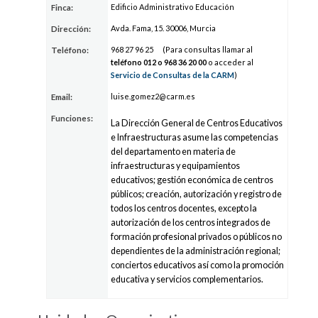
Edificio Administrativo Educación
Finca:
Avda. Fama, 15. 30006, Murcia
Dirección:
968
27
96 25
(Para consultas llamar al
Teléfono:
teléfono 012 o 968
36
20 00
o acceder al
Servicio de Consultas de la CARM
)
luise.g
ome
z
2@carm.es
Email:
Funciones:
La Dirección General de Centros Educativos
e Infraestructuras asume las competencias
del departamento en materia de
infraestructuras y equipamientos
educativos; gestión económica de centros
públicos; creación, autorización y registro de
todos los centros docentes, excepto la
autorización de los centros integrados de
formación profesional privados o públicos no
dependientes de la administración regional;
conciertos educativos así como la promoción
educativa y servicios complementarios.