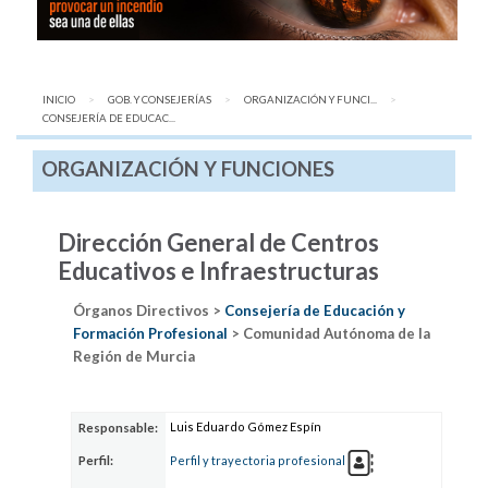
INICIO
GOB. Y CONSEJERÍAS
ORGANIZACIÓN Y FUNCI...
AQUÍ:
CONSEJERÍA DE EDUCAC...
ORGANIZACIÓN Y FUNCIONES
Dirección General de Centros
Educativos e Infraestructuras
Órganos Directivos >
Consejería de Educación y
Formación Profesional
> Comunidad Autónoma de la
Región de Murcia
Luis Eduardo Gómez Espín
Responsable:
Perfil:
Perfil y trayectoria profesional