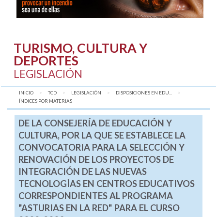
TURISMO, CULTURA Y
DEPORTES
LEGISLACIÓN
INICIO
TCD
LEGISLACIÓN
DISPOSICIONES EN EDU...
AQUÍ:
ÍNDICES POR MATERIAS
DE LA CONSEJERÍA DE EDUCACIÓN Y
CULTURA, POR LA QUE SE ESTABLECE LA
CONVOCATORIA PARA LA SELECCIÓN Y
RENOVACIÓN DE LOS PROYECTOS DE
INTEGRACIÓN DE LAS NUEVAS
TECNOLOGÍAS EN CENTROS EDUCATIVOS
CORRESPONDIENTES AL PROGRAMA
"ASTURIAS EN LA RED" PARA EL CURSO