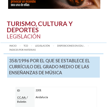
TURISMO, CULTURA Y
DEPORTES
LEGISLACIÓN
INICIO
TCD
LEGISLACIÓN
DISPOSICIONES EN EDU...
AQUÍ:
ÍNDICES POR MATERIAS
358/1996 POR EL QUE SE ESTABLECE EL
CURRÍCULO DEL GRADO MEDIO DE LAS
ENSEÑANZAS DE MÚSICA
2201
ID
Andalucía
CC.AA.
/
Boletín