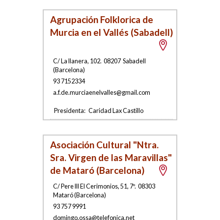
Agrupación Folklorica de
Murcia en el Vallés (Sabadell)
C/ La llanera, 102
.
08207
Sabadell
(
Barcelona
)
93 7152334
a
.f.de.murciaene
l
valles@gmail.com
Presidenta:
Caridad Lax Castillo
Asociación Cultural "Ntra.
Sra. Virgen de las Maravillas"
de Mataró (Barcelona)
C/ Pere III El Cerimonios, 51, 7º
.
08303
Mataró
(
Barcelona
)
93 757 9991
do
mingo.ossa@
te
lefonica.net