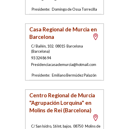
Presidente:
Domingo de Ossa Torrecilla
Casa Regional de Murcia en
Barcelona
C/ Bailén, 102
.
08015
Barcelona
(
Barcelona
)
93 324 86 94
Presidenciacasad
e
murcia@hotmail.c
om
Presidente:
Emiliano Bermúdez Palazón
Centro Regional de Murcia
"Agrupación Lorquina" en
Molins de Rei (Barcelona)
C/ San Isidro, 16 Int. bajos
.
08750
Molins de