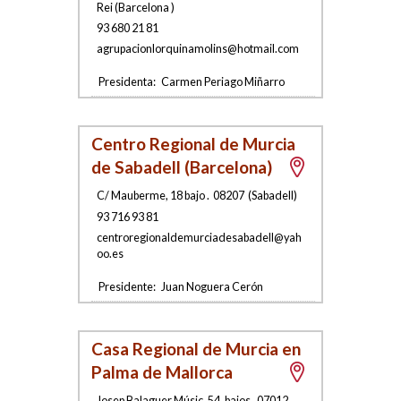
Rei
(
Barcelona
)
93 680 21 81
agrupaci
onlorquina
molins@hotmail.c
om
Presidenta:
Carmen Periago Miñarro
Centro Regional de Murcia
de Sabadell (Barcelona)
C/ Mauberme, 18 bajo
.
08207
(
Sabadell
)
93 716 93 81
centroregionalde
murc
iadesabadell@yah
oo.es
Presidente:
Juan Noguera Cerón
Casa Regional de Murcia en
Palma de Mallorca
Josep Balaguer Músic, 54, bajos
.
07012