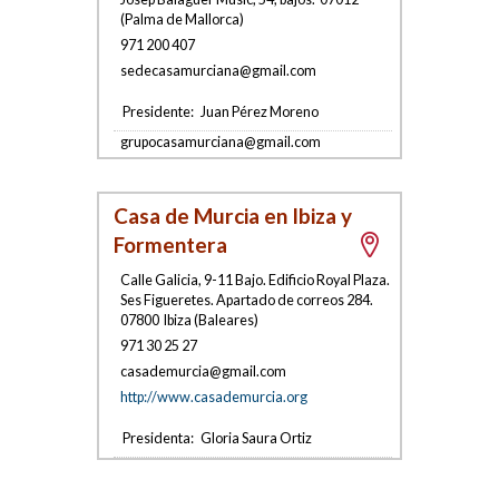
(
Palma de Mallorca
)
971 200 407
se
decasamurci
ana@gmail.com
Presidente:
Juan Pérez Moreno
gr
upocasamurc
ia
na@gmail.com
Casa de Murcia en Ibiza y
Formentera
Calle Galicia, 9-11 Bajo. Edificio Royal Plaza.
Ses Figueretes. Apartado de correos 284
.
07800
Ibiza
(
Baleares
)
971 30 25 27
casademurc
i
a@gmai
l.com
http://www.casademurcia.org
Presidenta:
Gloria Saura Ortiz