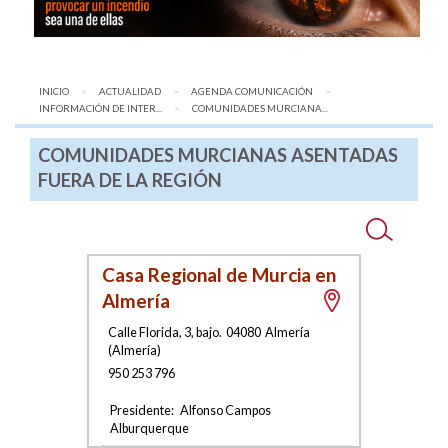
INICIO
ACTUALIDAD
AGENDA COMUNICACIÓN
INFORMACIÓN DE INTER...
AQUÍ:
COMUNIDADES MURCIANA...
COMUNIDADES MURCIANAS ASENTADAS
FUERA DE LA REGIÓN
Casa Regional de Murcia en
Almería
Calle Florida, 3, bajo
.
04080
Almería
(
Almería
)
950 253 796
Presidente:
Alfonso Campos
Alburquerque