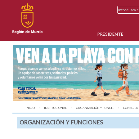
PRESIDENTE
INICIO
INSTITUCIONAL
ORGANIZACIÓN Y FUNCI...
AQUÍ:
CONSEJERÍ
ORGANIZACIÓN Y FUNCIONES