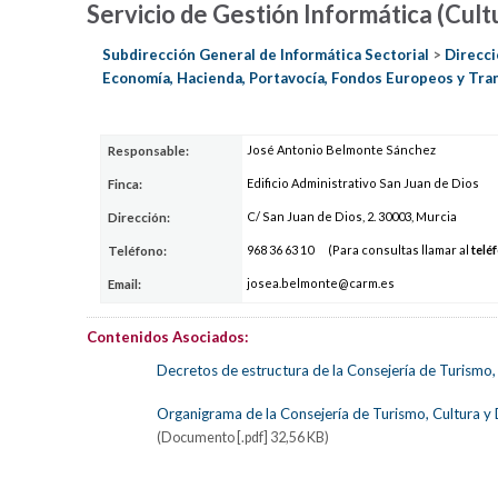
Servicio de Gestión Informática (Cult
Subdirección General de Informática Sectorial
>
Direcci
Economía, Hacienda, Portavocía, Fondos Europeos y Tra
José Antonio Belmonte Sánchez
Responsable:
Edificio Administrativo San Juan de Dios
Finca:
C/ San Juan de Dios, 2. 30003, Murcia
Dirección:
968 3
6
63 10
(Para consultas llamar al
telé
Teléfono:
josea.belmo
nte@ca
rm.es
Email:
Contenidos Asociados:
Decretos de estructura de la Consejería de Turismo,
Organigrama de la Consejería de Turismo, Cultura y
(Documento [.pdf] 32,56 KB)