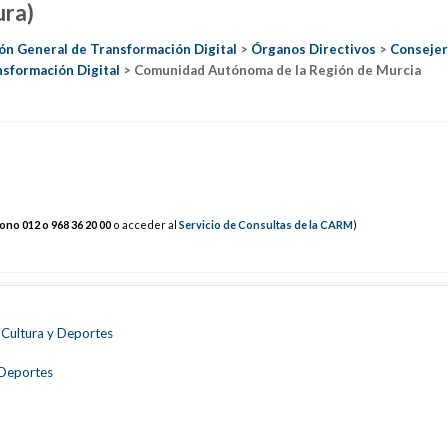
ura)
ón General de Transformación Digital
>
Órganos Directivos
>
Consejer
nsformación Digital
> Comunidad Autónoma de la Región de Murcia
fono 012 o 968 3
6
20 00
o acceder al
Servicio de Consultas de la CARM
)
 Cultura y Deportes
 Deportes