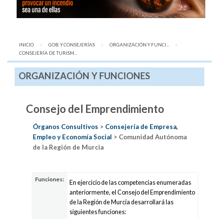
INICIO
GOB. Y CONSEJERÍAS
ORGANIZACIÓN Y FUNCI...
AQUÍ:
CONSEJERÍA DE TURISM...
ORGANIZACIÓN Y FUNCIONES
Consejo del Emprendimiento
Órganos Consultivos
>
Consejería de Empresa,
Empleo y Economía Social
> Comunidad Autónoma
de la Región de Murcia
Funciones:
En ejercicio de las competencias enumeradas
anteriormente, el Consejo del Emprendimiento
de la Región de Murcia desarrollará las
siguientes funciones: