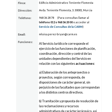
Edificio Administrativo Teniente Flomesta
Finca:
Avda. Teniente Flomesta, 3. 30001, Murcia
Dirección:
968 36
28
78
(Para consultas llamar al
Teléfono:
teléfono 012 o 968 36
20
00
o acceder al
Servicio de Consultas de la CARM
)
mluisa.pere
z-
b
ryan@carm.es
Email:
Funciones:
Al Servicio Jurídico le corresponde el
ejercicio de las funciones de planificación,
coordinación, dirección y control de las
unidades dependientes del Servicio en
relación con las siguientes
actuaciones
:
a) Elaboración de los anteproyectos o
proyectos, según corresponda, de
disposiciones de carácter general, sin
perjuicio de las facultades que correspondan
a los distintos centros directivos.
b) Tramitación y propuesta de resolución de
las reclamaciones y recursos
administrativos de carácter jerárquico, así