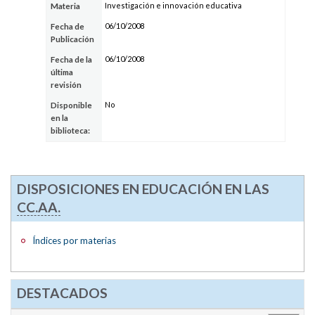
Investigación e innovación educativa
Materia
06/10/2008
Fecha de
Publicación
06/10/2008
Fecha de la
última
revisión
No
Disponible
en la
biblioteca:
DISPOSICIONES EN EDUCACIÓN EN LAS
CC.AA.
Índices por materias
DESTACADOS