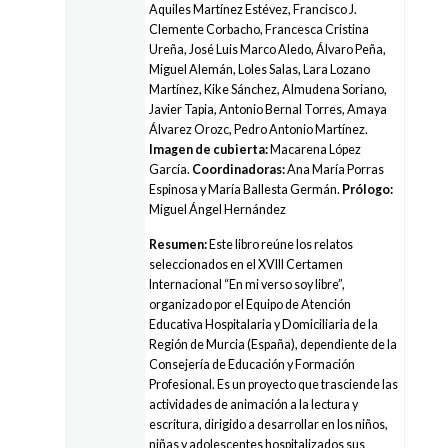
Aquiles Martínez Estévez, Francisco J.
Clemente Corbacho, Francesca Cristina
Ureña, José Luis Marco Aledo, Álvaro Peña,
Miguel Alemán, Loles Salas, Lara Lozano
Martínez, Kike Sánchez, Almudena Soriano,
Javier Tapia, Antonio Bernal Torres, Amaya
Álvarez Orozc, Pedro Antonio Martínez.
Imagen de cubierta:
Macarena López
García.
Coordinadoras:
Ana María Porras
Espinosa y María Ballesta Germán.
Prólogo:
Miguel Ángel Hernández
Resumen:
Este libro reúne los relatos
seleccionados en el XVIII Certamen
Internacional “En mi verso soy libre”,
organizado por el Equipo de Atención
Educativa Hospitalaria y Domiciliaria de la
Región de Murcia (España), dependiente de la
Consejería de Educación y Formación
Profesional. Es un proyecto que trasciende las
actividades de animación a la lectura y
escritura, dirigido a desarrollar en los niños,
niñas y adolescentes hospitalizados sus