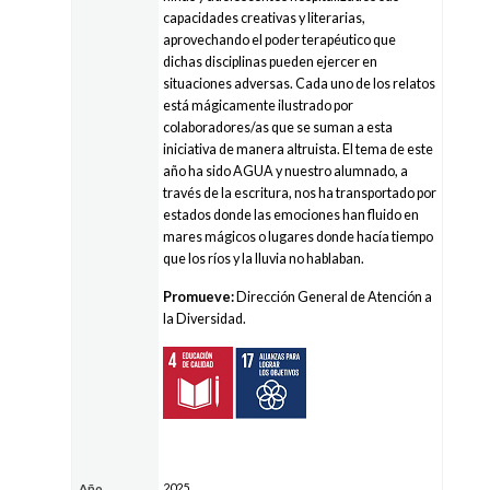
capacidades creativas y literarias,
aprovechando el poder terapéutico que
dichas disciplinas pueden ejercer en
situaciones adversas. Cada uno de los relatos
está mágicamente ilustrado por
colaboradores/as que se suman a esta
iniciativa de manera altruista. El tema de este
año ha sido AGUA y nuestro alumnado, a
través de la escritura, nos ha transportado por
estados donde las emociones han fluido en
mares mágicos o lugares donde hacía tiempo
que los ríos y la lluvia no hablaban.
Promueve:
Dirección General de Atención a
la Diversidad.
2025
Año