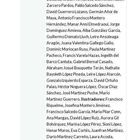
Zarcero Pardos, Pablo Salcedo Sánchez,
David Guerrero Lozano, Germán Añor de
Maya, Antonio Francisco Montero
Hernández, Manar Anni Elmedraoui, Jorge
Domínguez Amieva, Alba González García,
Guillermo Domato Lluch, Leire Ansoleaga
Aragón, Juana Valentina Gallego Gallo,
Dominic Morlocan Rusu, Paula Martínez
Pacheco, Francis Varela Hazas, Ingelth del
Barco Cantuta, Gabriel Bernal Casado,
Abraham Josué Bouquette Terán, Nathalie
Bayoleth López Pineda, Leire López Alarcón,
Gonzalo Izquierdo Esparza, David Ortuño
Palao, Héctor Noguera López, Óscar Díaz
Sánchez, José Martínez Puche, Mario
Martínez Guerrero.
Ilustradores:
Francisco
Riquelme, Josefina Montero Jiménez,
Francisco Salcedo García, María Pilar Conn,
Ana Mangas, David López Ruiz, Aurora Gil
Bohórquez, Marina López Pérez, Sioni López,
Henar Moros, Eva Cortés, Juanfran Martínez,
Darío Martínez Carreño, Laura Acosta,