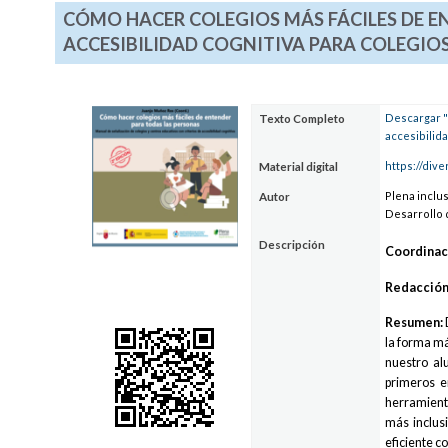
CÓMO HACER COLEGIOS MÁS FÁCILES DE E
ACCESIBILIDAD COGNITIVA PARA COLEGIOS
Descargar "
Texto Completo
accesibilida
https://div
Material digital
Plena inclu
Autor
Desarrollo 
Descripción
Coordinac
Redacción
Resumen:
la forma má
nuestro al
primeros e
herramient
más inclus
eficiente c