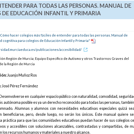
NTENDER PARA TODAS LAS PERSONAS. MANUAL DE
 DE EDUCACIÓN INFANTIL Y PRIMARIA
Cómo hacer colegios más fáciles de entender para todas las personas. Manual de
d cognitiva para colegios de Educación Infantil y Primaria"
ersidad.murciaeduca.es/publicaciones/accesibilidad/
sión Región de Murcia; Equipo Específico de Autismo y otros Trastornos Graves del
de la Región de Murcia
ión:
Juanjo Muñoz Ros
:
José Pérez Fernández
Desenvolverse en cualquier espacio público con naturalidad, comodidad, segurida
s autónoma posible es ya un derecho reconocido para todas las personas, tambié
umnado. Alumnas y alumnos con necesidades educativas especiales quizá sea
n beneficiarse, pero, desde luego, no serán los únicos. Este manual quiere s
a práctica para que las comunidades educativas puedan hacer de sus colegios c
ivos y accesibles con soluciones alcanzables, contrastadas y compartidas, de 
on los recursos humanos y materiales a nuestro alcance.