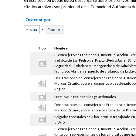
En esta sección puede usted descargarse aquellos archivos multi
citados archivos son propiedad de la Comunidad Autónoma de 
Ordenar por
Fecha
-
Nombre
Tipo
Nombre
El consejero de Presidencia, Juventud, Acción Ext
y el alcalde San Pedro del Pinatar, Pedro Javier Sán
Seguridad Ciudadana y Emergencias y de Administra
Francisco Abril, en el puesto de vigilancia de la play
Declaraciones del consejero de Presidencia, Juven
Marcos Ortuño, sobre el dispositivo desplegado por 
Región.
Premio que recibirán los galardonados.
Declaraciones del consejero de Presidencia, Juven
Marcos Ortuño, sobre la convocatoria de los Premi
Brigadas forestales del Plan Infomur trabajando en l
d'Uxió.
El consejero de Presidencia, Juventud, Acción Ext
junto con representantes de los sindicatos que han