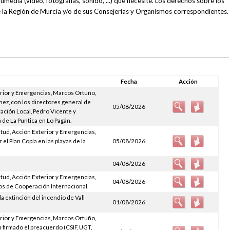
media (vídeo, fotografías, sonido, ...) que necesite. Los derechos sobre los
la Región de Murcia y/o de sus Consejerías y Organismos correspondientes.
Fecha
Acción
erior y Emergencias, Marcos Ortuño,
chez, con los directores general de
05/08/2026
ción Local, Pedro Vicente y
a de La Puntica en Lo Pagán.
tud, Acción Exterior y Emergencias,
el Plan Copla en las playas de la
05/08/2026
04/08/2026
tud, Acción Exterior y Emergencias,
04/08/2026
os de Cooperación Internacional.
a extinción del incendio de Vall
01/08/2026
erior y Emergencias, Marcos Ortuño,
 firmado el preacuerdo (CSIF, UGT,