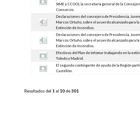
SIME y CCOO), la secretaria general de la Consejerí
Consorcio.
Declaraciones del consejero de Presidencia, Juven
Marcos Ortuño, sobre el acuerdo alcanzado para la
Extinción de Incendios.
Declaraciones del consejero de Presidencia, Juven
Marcos Ortuño, sobre el acuerdo alcanzado para la
Extinción de Incendios.
Efectivos del Plan de Infomur trabajando en la extin
Toledo y Madrid.
El segundo contingente de ayuda de la Región parti
Castellón.
Resultados del
1
al
10
de
301