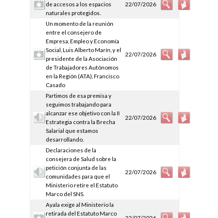
de accesos a los espacios
22/07/2026
naturales protegidos.
Un momento de la reunión
entre el consejero de
Empresa, Empleo y Economía
Social, Luis Alberto Marín, y el
22/07/2026
presidente de la Asociación
de Trabajadores Autónomos
en la Región (ATA), Francisco
Casado
Partimos de esa premisa y
seguimos trabajando para
alcanzar ese objetivo con la II
22/07/2026
Estrategia contra la Brecha
Salarial que estamos
desarrollando.
Declaraciones de la
consejera de Salud sobre la
petición conjunta de las
22/07/2026
comunidades para que el
Ministerio retire el Estatuto
Marco del SNS.
Ayala exige al Ministerio la
retirada del Estatuto Marco
22/07/2026