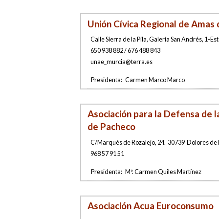
Unión Cívica Regional de Amas
Calle Sierra de la Pila, Galería San Andrés, 1-E
650 938 882 / 676 488 843
u
nae_murci
a@terra
.es
Presidenta:
Carmen Marco Marco
Asociación para la Defensa de 
de Pacheco
C/Marqués de Rozalejo, 24
.
30739
Dolores de 
968 57 91 51
Presidenta:
Mª. Carmen Quiles Martínez
Asociación Acua Euroconsumo