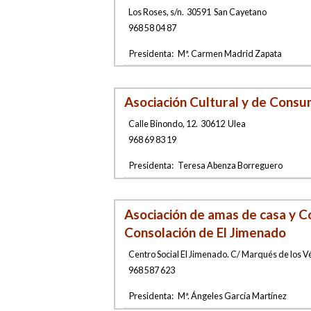
Los Roses, s/n
.
30591
San Cayetano
968 58 04 87
Presidenta:
Mª. Carmen Madrid Zapata
Asociación Cultural y de Consu
Calle Binondo, 12
.
30612
Ulea
968 69 83 19
Presidenta:
Teresa Abenza Borreguero
Asociación de amas de casa y C
Consolación de El Jimenado
Centro Social El Jimenado. C/ Marqués de los Vé
968 587 623
Presidenta:
Mª. Ángeles García Martínez