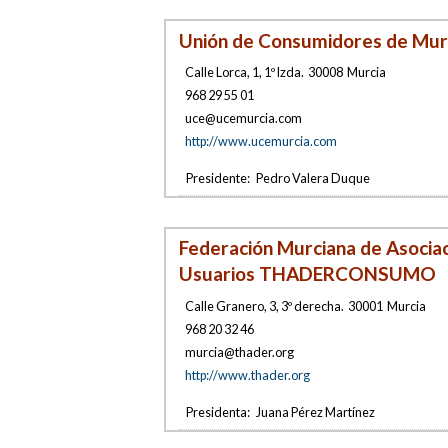
Unión de Consumidores de Mur
Calle Lorca, 1, 1º Izda
.
30008
Murcia
968 29 55 01
uce@uc
em
urcia.
com
http://www.ucemurcia.com
Presidente:
Pedro Valera Duque
Federación Murciana de Asocia
Usuarios THADERCONSUMO
Calle Granero, 3, 3º derecha
.
30001
Murcia
968 20 32 46
murcia
@t
hader.
org
http://www.thader.org
Presidenta:
Juana Pérez Martínez