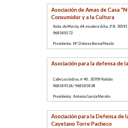
Asociación de Amas de Casa "Ntr
Consumidor y a la Cultura
Avda. de Murcia, 64, escalera dcha. 2º B
.
30591
968 58 01 72
Presidenta:
Mª. Dolores Bernal Mazón
Asociación para la defensa de 
Calle Los Isidros, nº 40
.
30709
Roldán
968 58 93 26 / 968 58 58 38
Presidenta:
Antonia García Meroño
Asociación para la Defensa de 
Cayetano Torre Pacheco