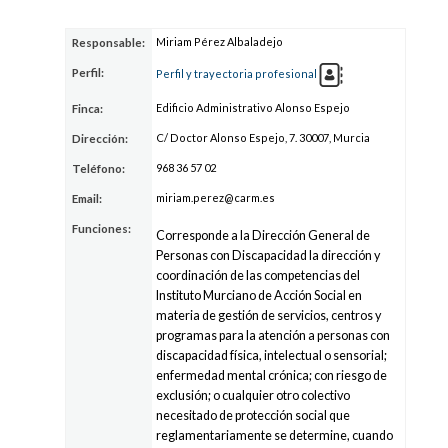
Miriam Pérez Albaladejo
Responsable:
Perfil:
Perfil y trayectoria profesional
Edificio Administrativo Alonso Espejo
Finca:
C/ Doctor Alonso Espejo, 7. 30007, Murcia
Dirección:
968 36
57 02
Teléfono:
miriam.per
ez@carm.e
s
Email:
Funciones:
Corresponde a la Dirección General de
Personas con Discapacidad la dirección y
coordinación de las competencias del
Instituto Murciano de Acción Social en
materia de gestión de servicios, centros y
programas para la atención a personas con
discapacidad física, intelectual o sensorial;
enfermedad mental crónica; con riesgo de
exclusión; o cualquier otro colectivo
necesitado de protección social que
reglamentariamente se determine, cuando