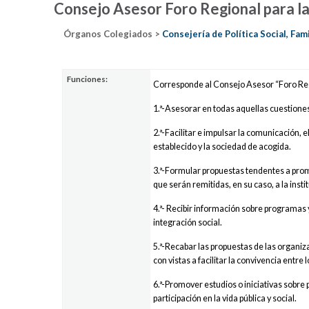
Consejo Asesor Foro Regional para la
Órganos Colegiados >
Consejería de Política Social, Fam
Funciones:
Corresponde al Consejo Asesor “Foro Reg
1.ª-Asesorar en todas aquellas cuestione
2.ª-Facilitar e impulsar la comunicación,
establecido y la sociedad de acogida.
3.ª-Formular propuestas tendentes a promo
que serán remitidas, en su caso, a la inst
4.ª- Recibir información sobre programas 
integración social.
5.ª-Recabar las propuestas de las organiz
con vistas a facilitar la convivencia entre
6.ª-Promover estudios o iniciativas sobre 
participación en la vida pública y social.