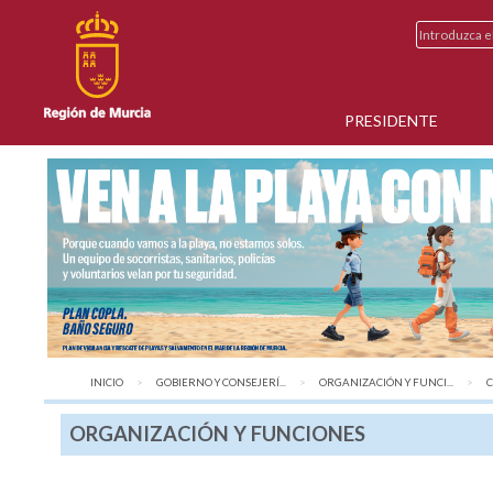
PRESIDENTE
INICIO
GOBIERNO Y CONSEJERÍ...
ORGANIZACIÓN Y FUNCI...
A
C
ORGANIZACIÓN Y FUNCIONES