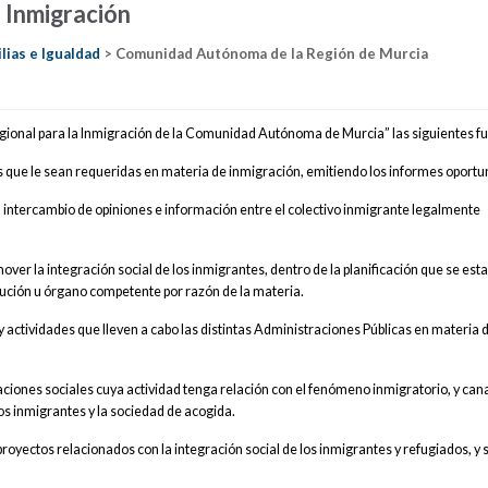
 Inmigración
ilias e Igualdad
> Comunidad Autónoma de la Región de Murcia
ional para la Inmigración de la Comunidad Autónoma de Murcia” las siguientes f
s que le sean requeridas en materia de inmigración, emitiendo los informes oportu
 el intercambio de opiniones e información entre el colectivo inmigrante legalmente
ver la integración social de los inmigrantes, dentro de la planificación que se est
itución u órgano competente por razón de la materia.
y actividades que lleven a cabo las distintas Administraciones Públicas en materia 
aciones sociales cuya actividad tenga relación con el fenómeno inmigratorio, y cana
 los inmigrantes y la sociedad de acogida.
proyectos relacionados con la integración social de los inmigrantes y refugiados, y 