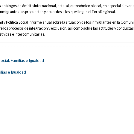
análogos de ámbito internacional, estatal, autonómico o local, en especial elevar 
 Inmigrantes las propuestas y acuerdos a los que llegue el Foro Regional.
ad y Política Social informe anual sobre la situación de los inmigrantes en la Comun
los procesos de integración y exclusión, así como sobre las actitudes y conductas 
rétnicas e intercomunitarias.
ocial, Familias e Igualdad
lias e Igualdad