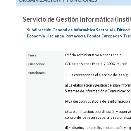
Servicio de Gestión Informática (Inst
Subdirección General de Informática Sectorial
>
Direcci
Economía, Hacienda, Portavocía, Fondos Europeos y Tra
Edificio Administrativo Alonso Espejo
Finca:
C/ Doctor Alonso Espejo, 7. 30007, Murcia
Dirección:
Funciones:
1.- Le corresponde el ejercicio de las sigu
a) La elaboración y gestión del plan infor
Sistemas de Información y Comunicacion
b) La gestión y custodia de la información
c) La planificación, coordinación y superv
control de los recursos para la racionaliz
d) El diseño, desarrollo, implantación y 