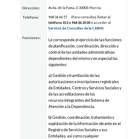
Avda. de la Fama, 3. 30003, Murcia
Dirección:
968 36
66 5
7
(Para consultas llamar al
Teléfono:
teléfono 012 o
968 36
20 0
0
o acceder al
Servicio de Consultas de la CARM
)
Funciones:
Le corresponde el ejercicio de las funciones
de planificación, coordinación, dirección y
control de las unidades administrativas
dependientes del mismo y en especial las
siguientes:
a) Gestión y tramitación de las
autorizaciones e inscripciones registrales
de Entidades, Centros y Servicios Sociales y
de las acreditaciones de los
recursos integrantes del Sistema de
Atención a la Dependencia.
b) Gestión, coordinación, tratamiento y
explotación de la información obrante en el
Registro de Servicios Sociales y sus
Entidades, así como cualquier