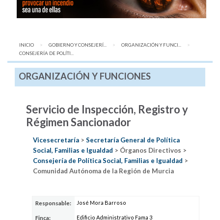
INICIO
GOBIERNO Y CONSEJERÍ...
ORGANIZACIÓN Y FUNCI...
AQUÍ:
CONSEJERÍA DE POLÍTI...
ORGANIZACIÓN Y FUNCIONES
Servicio de Inspección, Registro y
Régimen Sancionador
Vicesecretaría
>
Secretaría General de Política
Social, Familias e Igualdad
> Órganos Directivos >
Consejería de Política Social, Familias e Igualdad
>
Comunidad Autónoma de la Región de Murcia
José Mora Barroso
Responsable:
Edificio Administrativo Fama 3
Finca: