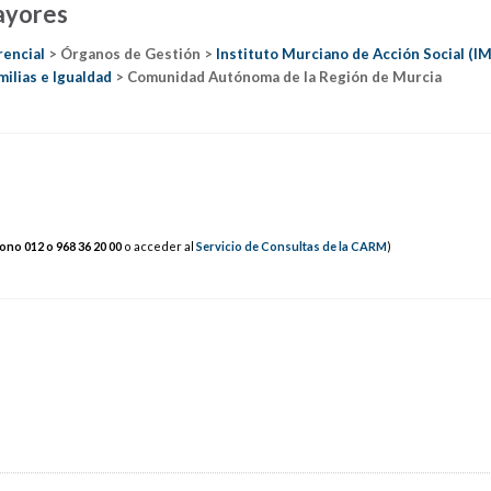
ayores
rencial
> Órganos de Gestión >
Instituto Murciano de Acción Social (I
milias e Igualdad
> Comunidad Autónoma de la Región de Murcia
fono 012 o 9
68 36
20
00
o acceder al
Servicio de Consultas de la CARM
)
s