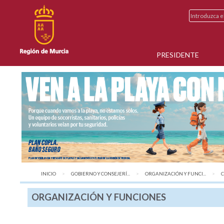
PRESIDENTE
INICIO
GOBIERNO Y CONSEJERÍ...
ORGANIZACIÓN Y FUNCI...
A
C
ORGANIZACIÓN Y FUNCIONES