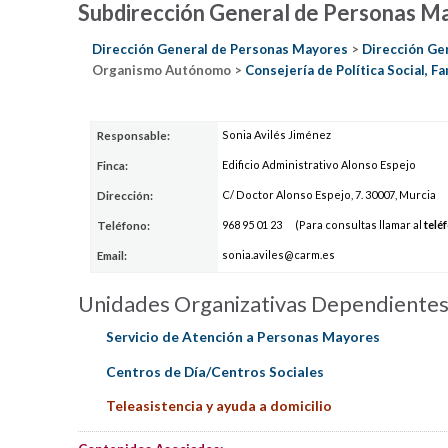
Subdirección General de Personas M
Dirección General de Personas Mayores
>
Dirección Ge
Organismo Autónomo >
Consejería de Política Social, Fa
Sonia Avilés Jiménez
Responsable:
Edificio Administrativo Alonso Espejo
Finca:
C/ Doctor Alonso Espejo, 7. 30007, Murcia
Dirección:
9
68 95
01
23
(Para consultas llamar al
telé
Teléfono:
sonia
.avil
es@carm
.es
Email:
Unidades Organizativas Dependiente
Servicio de Atención a Personas Mayores
Centros de Día/Centros Sociales
Teleasistencia y ayuda a domicilio