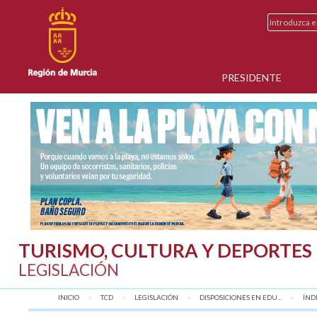
PRESIDENTE
TURISMO, CULTURA Y DEPORTES
LEGISLACIÓN
INICIO
TCD
LEGISLACIÓN
DISPOSICIONES EN EDU...
AQU
ÍND