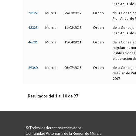
Plan Anual de 
53122
Murcia
29/03/2012
Orden
de la Consejer
Plan Anual de 
43323
Murcia
11/03/2013
Orden
de la Consejer
Plan Anual de 
46706
Murcia
13/04/2011
Orden
de la Consejer
regulan las no
Publicaciones, 
elaboración de
69360
Murcia
06/07/2018
Orden
de la Consejer
del Plan de Pu
2017
Resultados del
1
al
10
de
97
© Todos los derechos reservados.
Comunidad Autónoma de la Región de Murcia