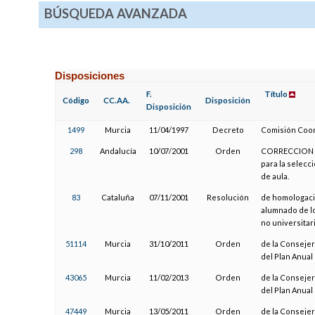
BÚSQUEDA AVANZADA
Disposiciones
F.
Título
Código
CC.AA.
Disposición
Disposición
1499
Murcia
11/04/1997
Decreto
Comisión Coor
298
Andalucía
10/07/2001
Orden
CORRECCION de
para la selecc
de aula.
83
Cataluña
07/11/2001
Resolución
de homologació
alumnado de l
no universitari
51114
Murcia
31/10/2011
Orden
de la Consejer
del Plan Anual
43065
Murcia
11/02/2013
Orden
de la Consejer
del Plan Anual
47449
Murcia
13/05/2011
Orden
de la Consejer