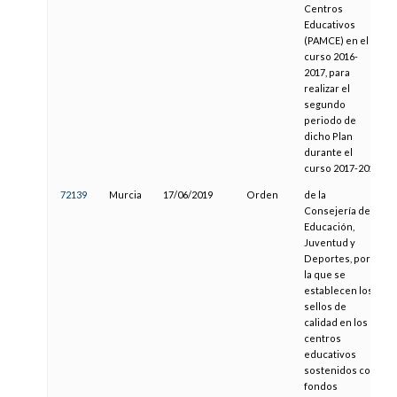
Centros
Educativos
(PAMCE) en el
curso 2016-
2017, para
realizar el
segundo
periodo de
dicho Plan
durante el
curso 2017-2018
72139
Murcia
17/06/2019
Orden
de la
Consejería de
Educación,
Juventud y
Deportes, por
la que se
establecen los
sellos de
calidad en los
centros
educativos
sostenidos con
fondos