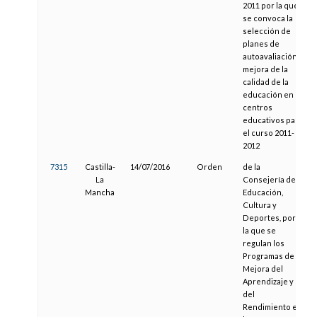
2011 por la que
se convoca la
selección de
planes de
autoavaliación y
mejora de la
calidad de la
educación en
centros
educativos para
el curso 2011-
2012
7315
Castilla-
14/07/2016
Orden
de la
La
Consejería de
Mancha
Educación,
Cultura y
Deportes, por
la que se
regulan los
Programas de
Mejora del
Aprendizaje y
del
Rendimiento en