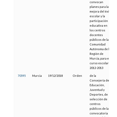
convocan
planes para la
mejora del éxito
escolar y la
participación
educativa en
los centros
docentes
públicos de la
Comunidad
Autónoma de la
Región de
Murcia, para el
curso escolar
2012-2013
70595
Murcia
19/12/2018
Orden
de la
Consejería de
Educación,
Juventud y
Deportes, de
selección de
centros
públicos de la
convocatoria