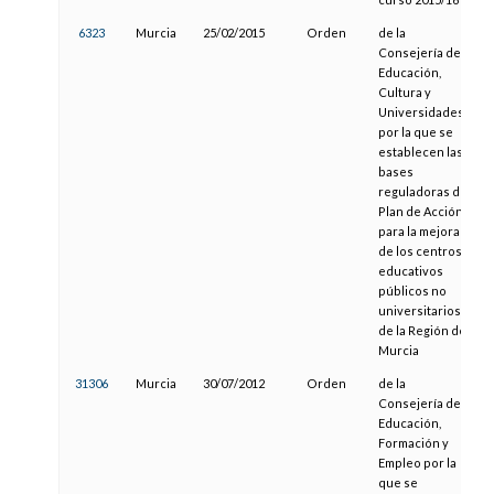
6323
Murcia
25/02/2015
Orden
de la
Consejería de
Educación,
Cultura y
Universidades
por la que se
establecen las
bases
reguladoras del
Plan de Acción
para la mejora
de los centros
educativos
públicos no
universitarios
de la Región de
Murcia
31306
Murcia
30/07/2012
Orden
de la
Consejería de
Educación,
Formación y
Empleo por la
que se