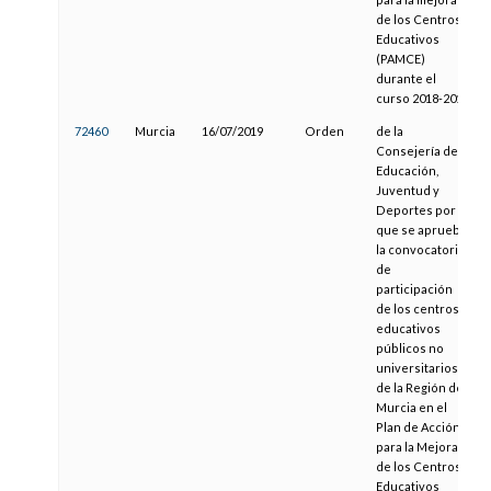
de los Centros
Educativos
(PAMCE)
durante el
curso 2018-2019
72460
Murcia
16/07/2019
Orden
de la
Consejería de
Educación,
Juventud y
Deportes por la
que se aprueba
la convocatoria
de
participación
de los centros
educativos
públicos no
universitarios
de la Región de
Murcia en el
Plan de Acción
para la Mejora
de los Centros
Educativos