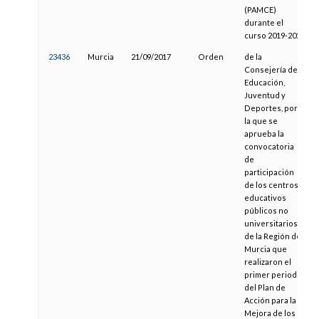
(PAMCE)
durante el
curso 2019-2020
23436
Murcia
21/09/2017
Orden
de la
Consejería de
Educación,
Juventud y
Deportes, por
la que se
aprueba la
convocatoria
de
participación
de los centros
educativos
públicos no
universitarios
de la Región de
Murcia que
realizaron el
primer periodo
del Plan de
Acción para la
Mejora de los