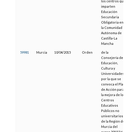
los centros que
imparten
Educación
Secundaria
Obligatoria en
la Comunidad
Autónoma de
Castilla-La
Mancha
59981
Murcia
10/04/2015
Orden
de la
Consejería de
Educación,
Cultura y
Universidades
por la que se
convoca el Plan
de Acción para
la mejora de los
Centros
Educativos
Públicos no
universitarios
de la Región de
Murcia del
curso 2015/16