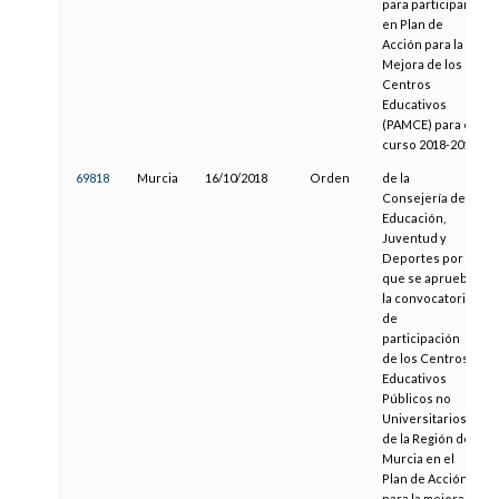
para participar
en Plan de
Acción para la
Mejora de los
Centros
Educativos
(PAMCE) para el
curso 2018-2019
69818
Murcia
16/10/2018
Orden
de la
Consejería de
Educación,
Juventud y
Deportes por la
que se aprueba
la convocatoria
de
participación
de los Centros
Educativos
Públicos no
Universitarios
de la Región de
Murcia en el
Plan de Acción
para la mejora