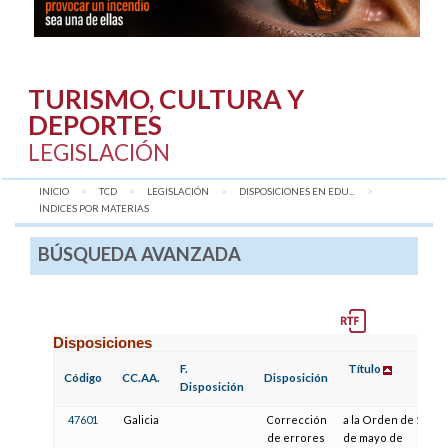
TURISMO, CULTURA Y
DEPORTES
LEGISLACIÓN
INICIO
TCD
LEGISLACIÓN
DISPOSICIONES EN EDU...
AQUÍ:
ÍNDICES POR MATERIAS
BÚSQUEDA AVANZADA
Disposiciones
F.
Título
F
Código
CC.AA.
Disposición
Disposición
P
47601
Galicia
Corrección
a la Orden de 13
de errores
de mayo de