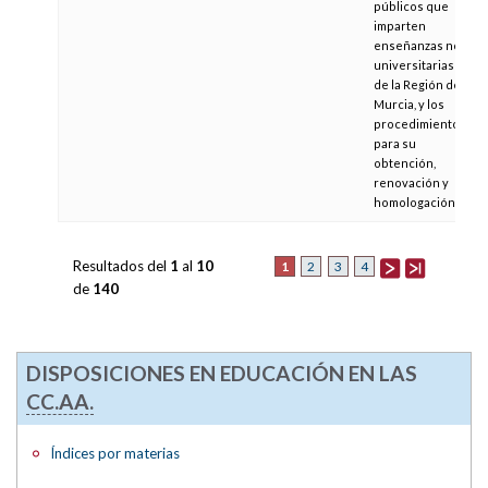
públicos que
imparten
enseñanzas no
universitarias
de la Región de
Murcia, y los
procedimientos
para su
obtención,
renovación y
homologación
Resultados del
1
al
10
1
2
3
4
de
140
DISPOSICIONES EN EDUCACIÓN EN LAS
CC.AA.
Índices por materias