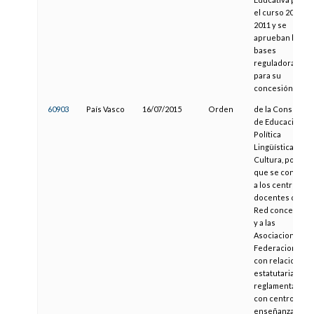
el curso 2010-
2011 y se
aprueban las
bases
reguladoras
para su
concesión
60903
País Vasco
16/07/2015
Orden
de la Consejera
de Educación,
Política
Lingüística y
Cultura, por la
que se convoca
a los centros
docentes de la
Red concertada
y a las
Asociaciones y
Federaciones
con relaciones
estatutarias o
reglamentarias
con centros de
enseñanza no