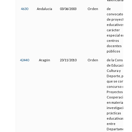
4630
Andalucía
03/06/2003
Orden
de
convocatoria
de proyectos
educativos de
carácter
especial en
centros
docentes
públicos
42440
Aragón
23/11/2010
Orden
de la Consejera
de Educación,
Cultura y
Deporte, por la
que se convoca
concurso de
Proyectos de
Cooperación
en materia de
investigación y
prácticas
educativas
entre
Departamentos