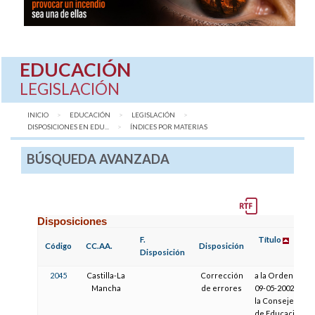
EDUCACIÓN
LEGISLACIÓN
INICIO
EDUCACIÓN
LEGISLACIÓN
DISPOSICIONES EN EDU...
AQUÍ:
ÍNDICES POR MATERIAS
BÚSQUEDA AVANZADA
Disposiciones
F.
Título
Código
CC.AA.
Disposición
Disposición
2045
Castilla-La
Corrección
a la Orden de
Mancha
de errores
09-05-2002, de
la Consejería
de Educación y