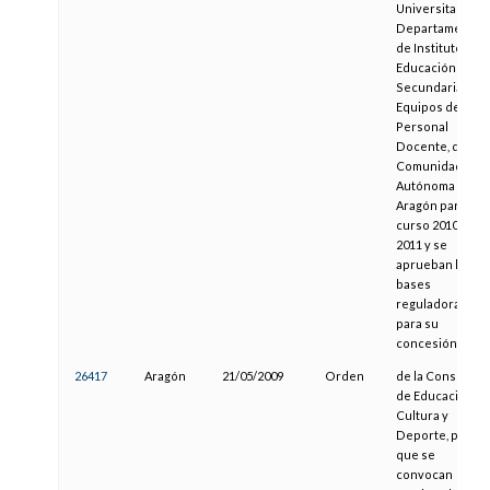
Universitarios y
Departamentos
de Institutos de
Educación
Secundaria o
Equipos de
Personal
Docente, de la
Comunidad
Autónoma de
Aragón para el
curso 2010-
2011 y se
aprueban las
bases
reguladoras
para su
concesión
26417
Aragón
21/05/2009
Orden
de la Consejera
de Educación,
Cultura y
Deporte, por la
que se
convocan