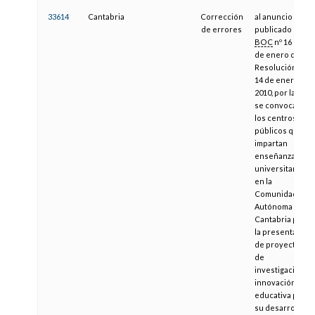
33614
Cantabria
Corrección
al anuncio
de errores
publicado en
BOC
nº 16 de 26
de enero de
Resolución de
14 de enero de
2010, por la que
se convoca a
los centros
públicos que
impartan
enseñanzas no
universitarias
en la
Comunidad
Autónoma de
Cantabria para
la presentación
de proyectos
de
investigación e
innovación
educativa para
su desarrollo