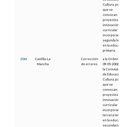
Cultura, por la
que se
convocan
proyectos de
innovación
curricular para
incorporar una
segunda lengua
en la educación
primaria.
2046
Castilla-La
Corrección
a la Orden de
Mancha
de errores
09-05-2002, de
la Consejería
de Educación y
Cultura, por la
que se
convocan
proyectos de
innovación
curricular para
incorporar una
tercera lengua
en la educación
secundaria.