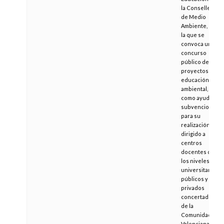
la Conselleria
de Medio
Ambiente, por
la que se
convoca un
concurso
público de
proyectos de
educación
ambiental, así
como ayudas y
subvenciones
para su
realización,
dirigido a
centros
docentes de
los niveles no
universitarios,
públicos y
privados
concertados,
de la
Comunidad
Valenciana.