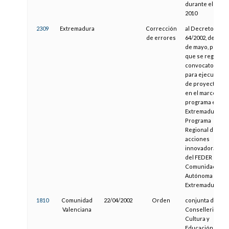
durante el año
2010
2309
Extremadura
Corrección
al Decreto
de errores
64/2002, de 28
de mayo, por el
que se regula la
convocatoria
para ejecución
de proyectos
en el marco del
programa e-
Extremadura:
Programa
Regional de
acciones
innovadoras
del FEDER en la
Comunidad
Autónoma de
Extremadura
1810
Comunidad
22/04/2002
Orden
conjunta de la
Valenciana
Conselleria de
Cultura y
Educación y de