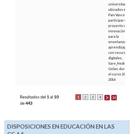
universitaria
ubicados en el
País Vasco a
participar en el
proyecto de
innovación
para la
enseñanza
aprendizaje
con recursos
digitales,
Sare_Hezkuntza
Gelan, durante
el curso 2015-
2016
Resultados del
1
al
10
1
2
3
4
de
443
DISPOSICIONES EN EDUCACIÓN EN LAS