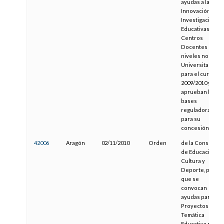
ayudas a la
Innovación e
Investigación
Educativas en
Centros
Docentes de
niveles no
Universitarios
para el curso
2009/2010 y se
aprueban las
bases
reguladoras
para su
concesión
42006
Aragón
02/11/2010
Orden
de la Consejera
de Educación,
Cultura y
Deporte, por la
que se
convocan
ayudas para
Proyectos de
Temática
Educativa para