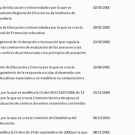
ía de Educación y Universidades por la que se
02/05/2001
omisión Regional de Directores de Institutos de
ndaria.
a de Educación y Universidades por la que se crea la
03/01/2002
nal de Promoción educativa.
a general de Ordenación e Innovación que regula la
23/02/2002
 las comisiones de evaluación de los asesores y las
s centros de profesorado y los principios de actuación
to de Educación y Ciencia por la que se crea la
22/06/2001
guimiento de la respuesta escolar al alumnado con
ucativas especiales y se establece su composición y
 por la que se modifica la Orden EDU/1427/2004, de 13
25/11/2004
por la que se crea la Comisión técnica de apoyo al
aluación de centros docentes sostenidos con fondos
por la que se crea la Comisión de Estadística del
06/12/2010
Educación
odifica la Orden de 19 de septiembre de 2000 por la que
08/11/2001