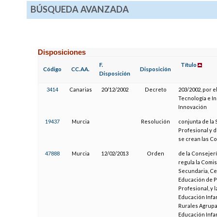
BÚSQUEDA AVANZADA
Disposiciones
F.
Título
Código
CC.AA.
Disposición
Disposición
3414
Canarias
20/12/2002
Decreto
203/2002, por e
Tecnología e I
Innovación
19437
Murcia
Resolución
conjunta de la
Profesional y d
se crean las C
47888
Murcia
12/02/2013
Orden
de la Consejerí
regula la Comi
Secundaria, Ce
Educación de P
Profesional, y 
Educación Infan
Rurales Agrupa
Educación Infan