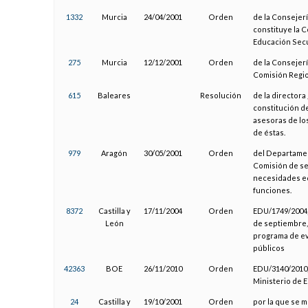
1332
Murcia
24/04/2001
Orden
de la Consejer
constituye la C
Educación Secu
275
Murcia
12/12/2001
Orden
de la Consejerí
Comisión Regio
615
Baleares
Resolución
de la director
constitución de
asesoras de lo
de éstas.
979
Aragón
30/05/2001
Orden
del Departamen
Comisión de se
necesidades ed
funciones.
8372
Castilla y
17/11/2004
Orden
EDU/1749/2004,
León
de septiembre, 
programa de ev
públicos
42363
BOE
26/11/2010
Orden
EDU/3140/2010, 
Ministerio de 
24
Castilla y
19/10/2001
Orden
por la que se m