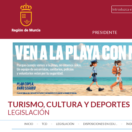
PRESIDENTE
TURISMO, CULTURA Y DEPORTES
LEGISLACIÓN
INICIO
TCD
LEGISLACIÓN
DISPOSICIONES EN EDU...
AQU
ÍND