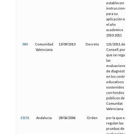
establecen
instrucciones
para su
aplicación en
el año
académico
2010-2011
580
Comunidad
13/09/2013
Decreto
121/2013, del
Valenciana
Consell, por el
que se regulan
las
evaluaciones
de diagnóstico
en los centros
educativos
sostenidos
con fondos
públicos de la
Comunitat
Valenciana
13151
Andalucía
28/06/2006
Orden
por la que se
regulan las
pruebas de la
evaluación de