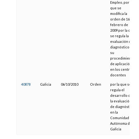
Empleo, por la
que se
modifica la
orden de 16 de
febrero de
2009 por la que
se regula la
evaluación de
diagnóstico y
su
procedimiento
de aplicación
en los centros
docentes
40878
Galicia
06/10/2010
Orden
por la que se
regula el
desarrollo de
la evaluación
de diagnóstico
en la
Comunidad
Autónoma de
Galicia