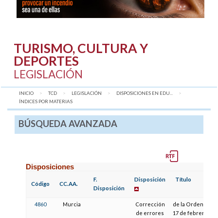
TURISMO, CULTURA Y
DEPORTES
LEGISLACIÓN
INICIO
TCD
LEGISLACIÓN
DISPOSICIONES EN EDU...
AQUÍ:
ÍNDICES POR MATERIAS
BÚSQUEDA AVANZADA
Disposiciones
F.
Disposición
Título
Código
CC.AA.
Disposición
4860
Murcia
Corrección
de la Orden de
de errores
17 de febrero