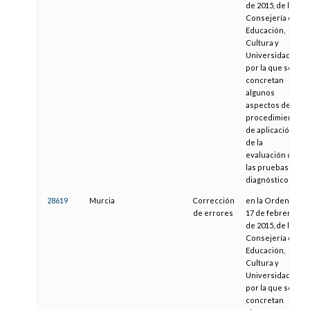
de 2015, de la
Consejería de
Educación,
Cultura y
Universidades,
por la que se
concretan
algunos
aspectos del
procedimiento
de aplicación
de la
evaluación de
las pruebas de
diagnóstico
28619
Murcia
Corrección
en la Orden de
de errores
17 de febrero
de 2015, de la
Consejería de
Educación,
Cultura y
Universidades,
por la que se
concretan