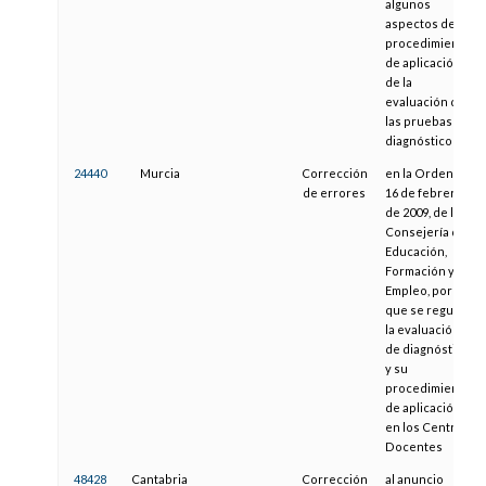
algunos
aspectos del
procedimiento
de aplicación
de la
evaluación de
las pruebas de
diagnóstico
24440
Murcia
Corrección
en la Orden de
de errores
16 de febrero
de 2009, de la
Consejería de
Educación,
Formación y
Empleo, por la
que se regula
la evaluación
de diagnóstico
y su
procedimiento
de aplicación
en los Centros
Docentes
48428
Cantabria
Corrección
al anuncio