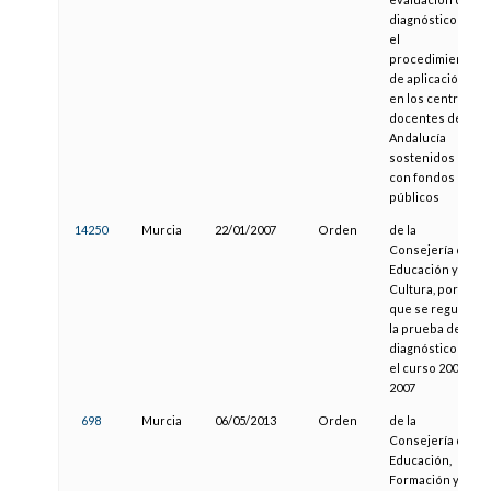
diagnóstico y
el
procedimiento
de aplicación
en los centros
docentes de
Andalucía
sostenidos
con fondos
públicos
14250
Murcia
22/01/2007
Orden
de la
Consejería de
Educación y
Cultura, por la
que se regula
la prueba de
diagnóstico en
el curso 2006-
2007
698
Murcia
06/05/2013
Orden
de la
Consejería de
Educación,
Formación y