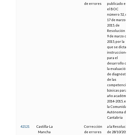
de errores
publicado en
el BOC
número 52, de
17 de marzo de
2015, de
Resolución de
9 de marzo de
2015, por la
que se dictan
instrucciones
para el
desarrollo de
la evaluación
de diagnóstico
de las
competencias
básicas para el
año académico
2014-2015, en
la Comunidad
Autónoma de
Cantabria
42121
Castilla-La
Corrección
a la Resolución
Mancha
de errores
de 28/10/2010,