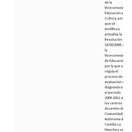
de la
Viceconsejería
Educación y
Cultura, por la
que se
modifica y
actualiza, la
Resolución de
16/02/2009, de
la
Viceconsejería
de Educación,
por la que se
regula el
proceso de
evaluación de
diagnóstico en
el periodo
2009-2011, en
los centros
docentes de la
Comunidad
Autónoma de
Castilla-La
Mancha y se