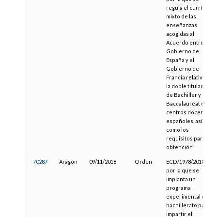
regula el currículo
mixto de las
enseñanzas
acogidas al
Acuerdo entre el
Gobierno de
España y el
Gobierno de
Francia relativo a
la doble titulación
de Bachiller y de
Baccalauréat en
centros docentes
españoles, así
como los
requisitos para su
obtención
70287
Aragón
09/11/2018
Orden
ECD/1978/2018,
por la que se
implanta un
programa
experimental de
bachillerato para
impartir el