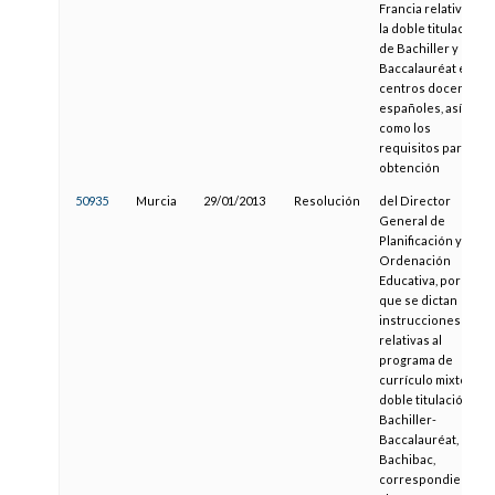
Francia relativo a
la doble titulación
de Bachiller y de
Baccalauréat en
centros docentes
españoles, así
como los
requisitos para su
obtención
50935
Murcia
29/01/2013
Resolución
del Director
General de
Planificación y
Ordenación
Educativa, por la
que se dictan
instrucciones
relativas al
programa de
currículo mixto de
doble titulación
Bachiller-
Baccalauréat,
Bachibac,
correspondientes