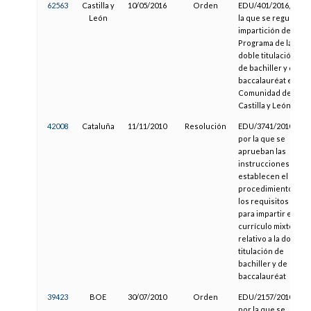
62563
Castilla y
10/05/2016
Orden
EDU/401/2016, por
León
la que se regula la
impartición del
Programa de la
doble titulación
de bachiller y de
baccalauréat en la
Comunidad de
Castilla y León
42008
Cataluña
11/11/2010
Resolución
EDU/3741/2010,
por la que se
aprueban las
instrucciones que
establecen el
procedimiento y
los requisitos
para impartir el
currículo mixto
relativo a la doble
titulación de
bachiller y de
baccalauréat
39423
BOE
30/07/2010
Orden
EDU/2157/2010,
por la que se