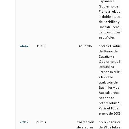
España y el
Gobierno de
Francia relativo a
la doble titulación
de Bachiller y de
Baccalauréat en
centros docentes
españoles
24642
BOE
Acuerdo
entre el Gobierno
del Reino de
España y el
Gobierno de la
República
Francesa relativo
a la doble
titulación de
Bachiller y de
Baccalauréat,
hecho "ad
referendum" en
París el 10 de
enero de 2008
25317
Murcia
Corrección
en la Resolución
de errores
de 23 de febrero