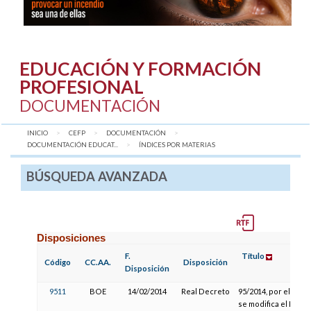
EDUCACIÓN Y FORMACIÓN
PROFESIONAL
DOCUMENTACIÓN
INICIO
CEFP
DOCUMENTACIÓN
DOCUMENTACIÓN EDUCAT...
AQUÍ:
ÍNDICES POR MATERIAS
BÚSQUEDA AVANZADA
Disposiciones
F.
Título
Código
CC.AA.
Disposición
Disposición
9511
BOE
14/02/2014
Real Decreto
95/2014, por el que
se modifica el Real