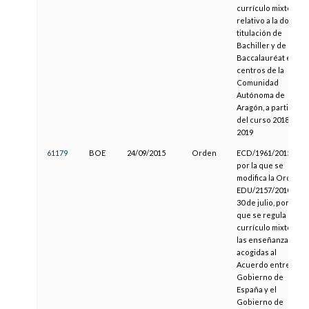
currículo mixto
relativo a la doble
titulación de
Bachiller y de
Baccalauréat en
centros de la
Comunidad
Autónoma de
Aragón, a partir
del curso 2018-
2019
61179
BOE
24/09/2015
Orden
ECD/1961/2015,
por la que se
modifica la Orden
EDU/2157/2010, de
30 de julio, por la
que se regula el
currículo mixto de
las enseñanzas
acogidas al
Acuerdo entre el
Gobierno de
España y el
Gobierno de