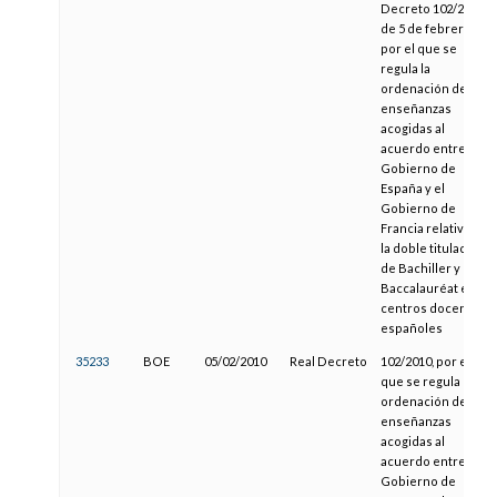
Decreto 102/2010,
de 5 de febrero,
por el que se
regula la
ordenación de las
enseñanzas
acogidas al
acuerdo entre el
Gobierno de
España y el
Gobierno de
Francia relativo a
la doble titulación
de Bachiller y de
Baccalauréat en
centros docentes
españoles
35233
BOE
05/02/2010
Real Decreto
102/2010, por el
que se regula la
ordenación de las
enseñanzas
acogidas al
acuerdo entre el
Gobierno de