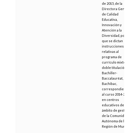
de 2015, de la
Directora General
de Calidad
Educativa,
Innovación y
Atención a la
Diversidad, por la
que se dictan
instrucciones
relativas al
programa de
currículo mixto de
doble titulación
Bachiller-
Baccalauréat,
Bachibac,
correspondientes
al curso 2014-2015
en centros
educativos del
ámbito de gestión
de la Comunidad
Autónoma de la
Región de Murcia