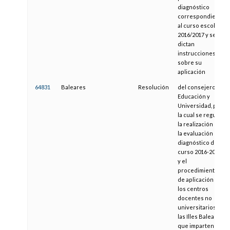
diagnóstico
correspondiente
al curso escolar
2016/2017 y se
dictan
instrucciones
sobre su
aplicación
64831
Baleares
Resolución
del consejero de
Educación y
Universidad, por
la cual se regula
la realización de
la evaluación de
diagnóstico del
curso 2016-2017
y el
procedimiento
de aplicación a
los centros
docentes no
universitarios de
las Illes Balears
que imparten