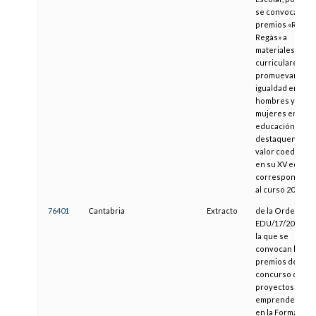
se convocan los
premios «Rosa
Regàs» a
materiales
curriculares qu
promuevan la
igualdad entre
hombres y
mujeres en
educación y qu
destaquen por 
valor coeducativ
en su XV edición
correspondient
al curso 2020/20
76401
Cantabria
Extracto
de la Orden
EDU/17/2021, po
la que se
convocan los
premios del
concurso de
proyectos
emprendedore
en la Formación