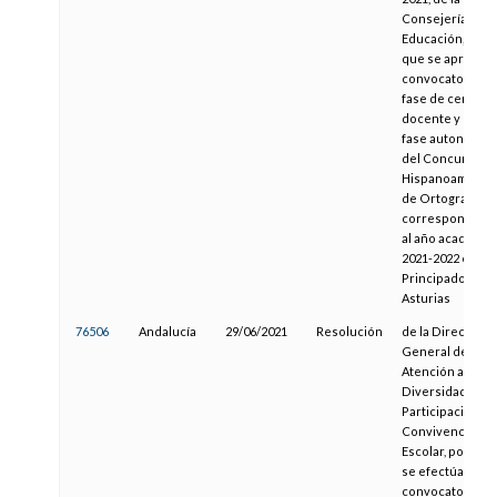
Consejería de
Educación, por l
que se aprueba 
convocatoria de 
fase de centro
docente y de la
fase autonómic
del Concurso
Hispanoameric
de Ortografía
correspondient
al año académic
2021-2022 en el
Principado de
Asturias
76506
Andalucía
29/06/2021
Resolución
de la Dirección
General de
Atención a la
Diversidad,
Participación y
Convivencia
Escolar, por la q
se efectúa la
convocatoria