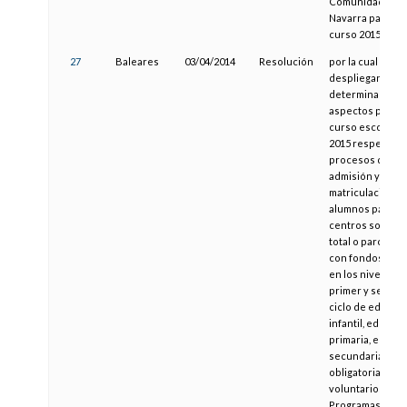
Comunidad Fora
Navarra para el
curso 2015/2016
27
Baleares
03/04/2014
Resolución
por la cual se
despliegan
determinados
aspectos para e
curso escolar 2
2015 respecto a 
procesos de
admisión y
matriculación d
alumnos para lo
centros sosten
total o parcialm
con fondos públ
en los niveles d
primer y segun
ciclo de educac
infantil, educac
primaria, educa
secundaria
obligatoria, mód
voluntarios de
Programas de