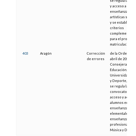
se regula la adm
y acceso a las
enseñanzas
artísticas super
y se establecen
criterios
complementari
para el proceso
matriculación
403
Aragón
Corrección
de la Orden de 
de errores
abril de 2013, de 
Consejera de
Educación,
Universidad, Cu
y Deporte, por l
se regula la
convocatoria de
acceso y admisi
alumnos en las
enseñanzas
elementales y en
enseñanzas
profesionales d
Música y Danza