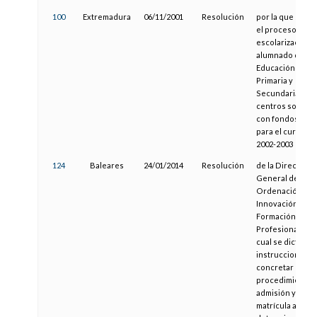
100
Extremadura
06/11/2001
Resolución
por la que se re
el proceso de
escolarización d
alumnado de
Educación Infanti
Primaria y
Secundaria, en
centros sosten
con fondos públ
para el curso es
2002-2003
124
Baleares
24/01/2014
Resolución
de la Directora
General de
Ordenación,
Innovación y
Formación
Profesional por 
cual se dictan
instrucciones p
concretar el
procedimiento 
admisión y de
matrícula a