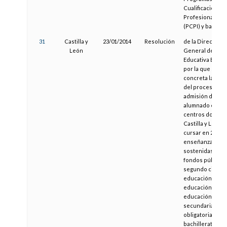
Cualificación
Profesional Inici
(PCPI) y bachill
31
Castilla y
23/01/2014
Resolución
de la Dirección
León
General de Polít
Educativa Escola
por la que se
concreta la gest
del proceso de
admisión del
alumnado en los
centros docent
Castilla y León 
cursar en 2014-
enseñanzas
sostenidas con
fondos públicos
segundo ciclo d
educación infant
educación prima
educación
secundaria
obligatoria o
bachillerato