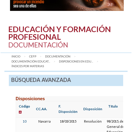
EDUCACIÓN Y FORMACIÓN
PROFESIONAL
DOCUMENTACIÓN
INICIO
CEFP
DOCUMENTACIÓN
DOCUMENTACIÓN EDUCAT...
DISPOSICIONES EN EDU...
AQUÍ:
ÍNDICES POR MATERIAS
BÚSQUEDA AVANZADA
Disposiciones
Código
F.
Título
CC.AA.
Disposición
Disposición
10
Navarra
18/03/2015
Resolución
98/2015, del Dir
General de
Educación,