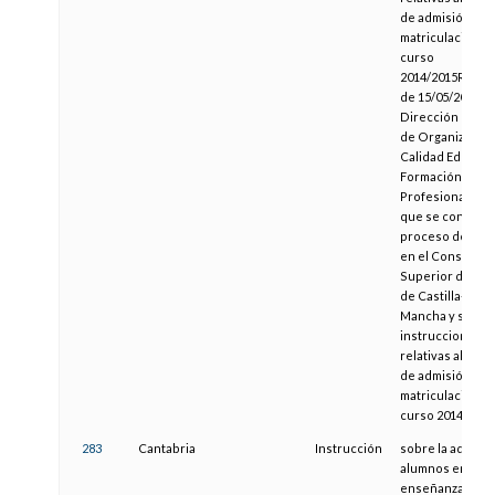
de admisión y
matriculación pa
curso
2014/2015Resol
de 15/05/2014, de
Dirección Gene
de Organización
Calidad Educativ
Formación
Profesional, por 
que se convoca 
proceso de adm
en el Conservat
Superior de Mú
de Castilla-La
Mancha y se dic
instrucciones
relativas al pro
de admisión y
matriculación pa
curso 2014/2015
283
Cantabria
Instrucción
sobre la admisi
alumnos en las
enseñanzas