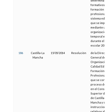
determinados ci
formativos de
formación
profesional del
sistema educati
que se imparten
mediante una
organización
temporal especia
durante el curs
escolar 2013-20
186
Castilla-La
15/05/2014
Resolución
de la Dirección
Mancha
General de
Organización,
Calidad Educativ
Formación
Profesional, por 
que se convoca 
proceso de adm
en el Conservat
Superior de Mú
de Castilla-La
Mancha y se dic
instrucciones
relativas al pro