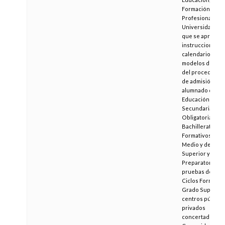
Formación
Profesional y
Universidades, p
que se aprueban
instrucciones, e
calendario y los
modelos de soli
del procedimie
de admisión del
alumnado de
Educación
Secundaria
Obligatoria,
Bachillerato, Ci
Formativos de 
Medio y de Gra
Superior y Curs
Preparatorio de 
pruebas de acce
Ciclos Formativ
Grado Superior
centros público
privados
concertados, en 