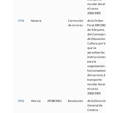
escolar durante
el curso
2002/2003
2756
Navarra
Corrección
de la Orden
de errores
Foral 189/2002,
de 4 de junio,
del Consejero
de Educación y
Cultura, por la
que se
aprueban las
instrucciones
para la
organización y
funcionamiento
del servicio de
transporte
escolar durante
el curso
2002/2003
2952
Murcia
29/08/2013
Resolución
de la Dirección
General de
Centros