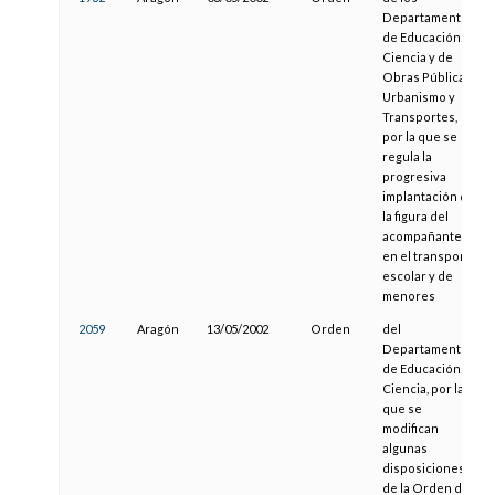
Departamentos
de Educación y
Ciencia y de
Obras Públicas,
Urbanismo y
Transportes,
por la que se
regula la
progresiva
implantación de
la figura del
acompañante
en el transporte
escolar y de
menores
2059
Aragón
13/05/2002
Orden
del
Departamento
de Educación y
Ciencia, por la
que se
modifican
algunas
disposiciones
de la Orden de