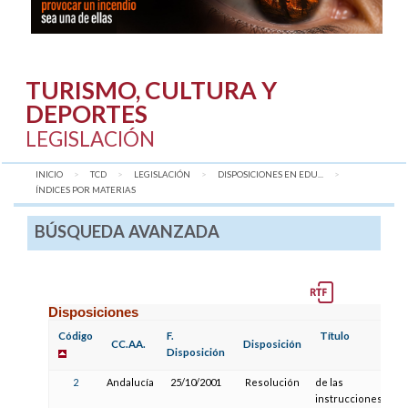
TURISMO, CULTURA Y
DEPORTES
LEGISLACIÓN
INICIO
TCD
LEGISLACIÓN
DISPOSICIONES EN EDU...
AQUÍ:
ÍNDICES POR MATERIAS
BÚSQUEDA AVANZADA
Disposiciones
Código
F.
Título
CC.AA.
Disposición
Disposición
2
Andalucía
25/10/2001
Resolución
de las
instrucciones