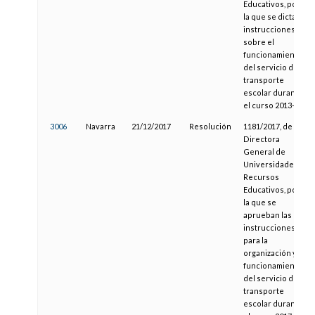
Educativos, por
la que se dictan
instrucciones
sobre el
funcionamiento
del servicio de
transporte
escolar durante
el curso 2013-14
3006
Navarra
21/12/2017
Resolución
1181/2017, de la
Directora
General de
Universidades y
Recursos
Educativos, por
la que se
aprueban las
instrucciones
para la
organización y
funcionamiento
del servicio de
transporte
escolar durante