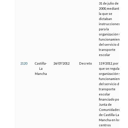
31 de julio de
2000, mediante
la que se
dictaban
instrucciones
para la
organización y
funcionamiento
del servicio de
transporte
escolar
2120
Castilla-
26/07/2012
Decreto
119/2012, por el
La
que se regula la
Mancha
organización y
funcionamiento
del servicio de
transporte
escolar
financiado por la
Junta de
Comunidades
de Castilla-La
Mancha en los
centros