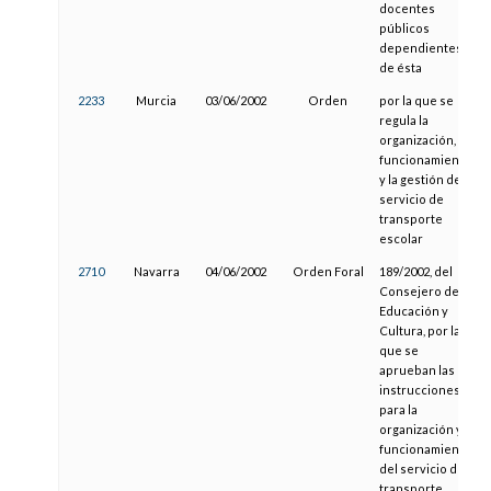
docentes
públicos
dependientes
de ésta
2233
Murcia
03/06/2002
Orden
por la que se
regula la
organización, el
funcionamiento
y la gestión del
servicio de
transporte
escolar
2710
Navarra
04/06/2002
Orden Foral
189/2002, del
Consejero de
Educación y
Cultura, por la
que se
aprueban las
instrucciones
para la
organización y
funcionamiento
del servicio de
transporte