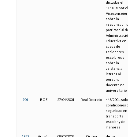
dictadas el
11.10.01 por el
Viceconsejero
sobre la
responsabilidad
patrimonial de la
Administración
Educativa en
casos de
accidentes
escolares y
sobre la
asistencia
letrada al
personal
docente no
universitario
901
BOE
27/04/2001
Real Decreto
443/2001, sobre
condiciones de
seguridad en el
transporte
escolar y de
menores
1982
Aragón
08/05/2002
Orden
de los